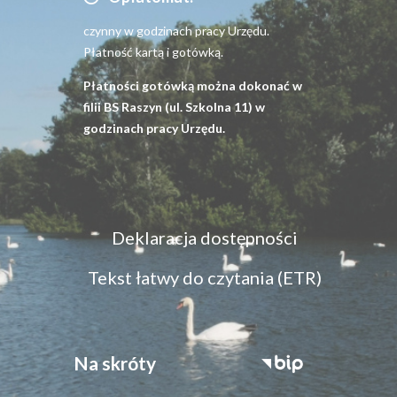
czynny w godzinach pracy Urzędu.
Płatność kartą i gotówką.
Płatności gotówką można dokonać w
filii BS Raszyn (ul. Szkolna 11) w
godzinach pracy Urzędu.
Menu
Deklaracja dostępności
dostępność
Tekst łatwy do czytania (ETR)
Na skróty
Stopka