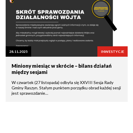
28.11.2025
INWESTYCJE
Miniony miesiąc w skrócie – bilans działań
między sesjami
W czwartek (27 listopada) odbyła się XXVIII Sesja Rady
Gminy Raszyn. Stałym punktem porządku obrad każdej sesji
jest sprawozdanie…