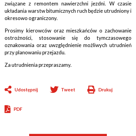
związane z remontem nawierzchni jezdni. W czasie
układania warstw bitumicznych ruch będzie utrudniony i
okresowo ograniczony.
Prosimy kierowców oraz mieszkańców o zachowanie
ostrożności, stosowanie się do tymczasowego
oznakowania oraz uwzględnienie możliwych utrudnień
przy planowaniu przejazdu.
Za utrudnienia przepraszamy.
Udostępnij
Tweet
Drukuj
Will
open
in
PDF
new
window