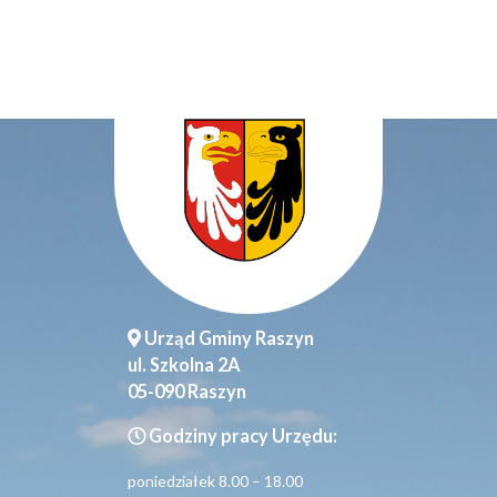
Urząd Gminy Raszyn
ul. Szkolna 2A
05-090 Raszyn
Godziny pracy Urzędu:
poniedziałek 8.00 – 18.00