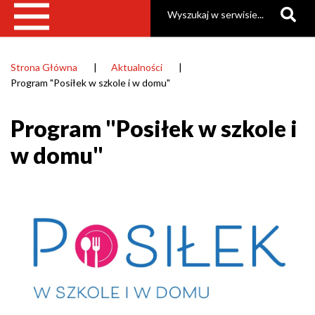
Szukaj
Strona Główna
Aktualności
Ścieżka
Program "Posiłek w szkole i w domu"
nawigacyjna
Program "Posiłek w szkole i
w domu"