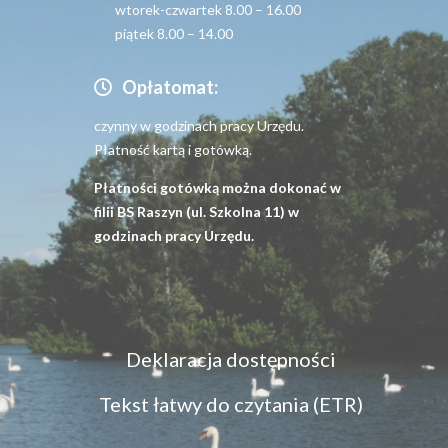
wtorek-czwartek 8.00 – 16.00
piątek 8.00 – 14.00
Opłatomat:
czynny w godzinach pracy Urzędu.
Płatność kartą i gotówką.
Płatności gotówką można dokonać w
filii BS Raszyn (ul. Szkolna 11) w
godzinach pracy Urzędu.
Menu
Deklaracja dostępności
dostępność
Tekst łatwy do czytania (ETR)