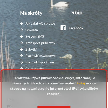
Na skróty
Stopka
serwisy
Jak załatwić sprawę
zewnętrzne
Oświata
System SMS
Transport publiczny
Zabytki
Placówki oświatowe
Placówki sportowe
Galerie zdjęć
Ta witryna używa plików cookie. Więcej informacji o
używanych plikach cookie można znaleźć
tutaj
oraz w
stopce na naszej stronie internetowej (Polityka plików
© 2025 Urząd Gminy Raszyn
cookies).
Polityka
Mapa
Polityka plików
Stopka
prywatności
strony
cookies