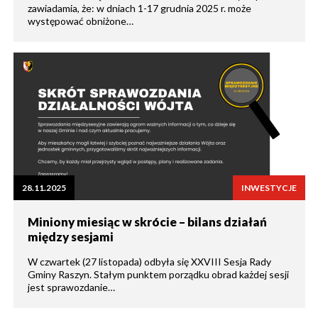
zawiadamia, że: w dniach 1-17 grudnia 2025 r. może
występować obniżone…
28.11.2025
INWESTYCJE
Miniony miesiąc w skrócie – bilans działań
między sesjami
W czwartek (27 listopada) odbyła się XXVIII Sesja Rady
Gminy Raszyn. Stałym punktem porządku obrad każdej sesji
jest sprawozdanie…