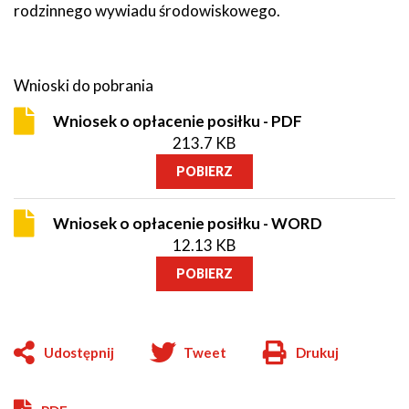
rodzinnego wywiadu środowiskowego.
Wnioski do pobrania
Wniosek o opłacenie posiłku - PDF
213.7 KB
POBIERZ
Wniosek o opłacenie posiłku - WORD
12.13 KB
POBIERZ
Udostępnij
Tweet
Drukuj
Will
open
in