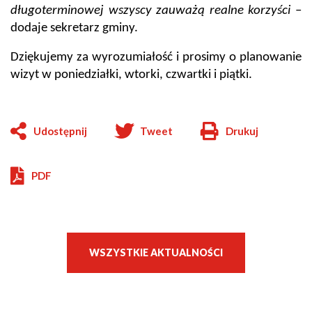
długoterminowej wszyscy zauważą realne korzyści
–
dodaje sekretarz gminy.
Dziękujemy za wyrozumiałość i prosimy o planowanie
wizyt w poniedziałki, wtorki, czwartki i piątki.
Udostępnij
Tweet
Drukuj
Will
open
in
PDF
new
window
WSZYSTKIE AKTUALNOŚCI