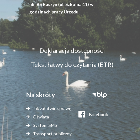
filii BS Raszyn (ul. Szkolna 11) w
godzinach pracy Urzędu.
Menu
Deklaracja dostępności
dostępność
Tekst łatwy do czytania (ETR)
Na skróty
Stopka
serwisy
Jak załatwić sprawę
zewnętrzne
Oświata
System SMS
Transport publiczny