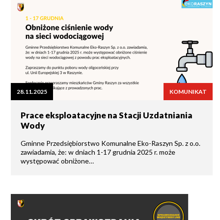
28.11.2025
KOMUNIKAT
Prace eksploatacyjne na Stacji Uzdatniania
Wody
Gminne Przedsiębiorstwo Komunalne Eko-Raszyn Sp. z o.o.
zawiadamia, że: w dniach 1-17 grudnia 2025 r. może
występować obniżone…