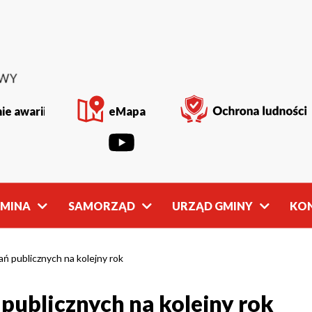
ie awarii
eMapa
GMINA
SAMORZĄD
URZĄD GMINY
KO
Rada
Władze
Gminy
Gminy
ń publicznych na kolejny rok
publicznych na kolejny rok
owości
Młodzieżowa
Referaty
Rada Gminy