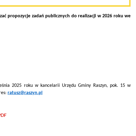
tne
zać propozycje zadań publicznych do realizacji w 2026 roku we
acje
ądowe
ki
ześnia 2025 roku w kancelarii Urzędu Gminy Raszyn, pok. 15 w
res:
ratusz@raszyn.pl
cje
e
PDF