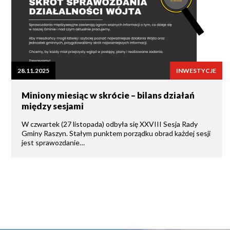
28.11.2025
INWESTYCJE
Miniony miesiąc w skrócie – bilans działań
między sesjami
W czwartek (27 listopada) odbyła się XXVIII Sesja Rady
Gminy Raszyn. Stałym punktem porządku obrad każdej sesji
jest sprawozdanie…