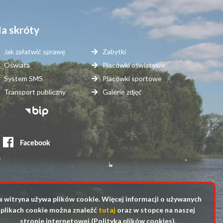
a skróty
Jak załatwić sprawę
Zabytki
Oświata
Placówki oświatowe
System SMS
Placówki sportowe
Transport publiczny
Galerie zdjęć
topka
erwisy
ewnętrzne
a witryna używa plików cookie. Więcej informacji o używanych
plikach cookie można znaleźć
tutaj
oraz w stopce na naszej
stronie internetowej (Polityka plików cookies).