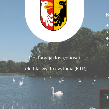
N
Menu
Deklaracja dostępności
S
dostępność
s
Tekst łatwy do czytania (ETR)
z
T