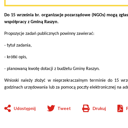
zdrowo
Ochrona
Środowiska
Will
Zamówienia
Do 15 września br. organizacje pozarządowe (NGOs) mogą zgłas
i
open
Publiczne
Organiz
Gospodarka
in
współpracy z Gminą Raszyn.
pozarz
Odpadami
new
window
Eko
Propozycje zadań publicznych powinny zawierać:
Raszyn
Policja
Oświata
- tytuł zadania,
Dostępność
Jednost
- krótki opis,
Zgłaszanie
OSP
awarii
- planowaną kwotę dotacji z budżetu Gminy Raszyn.
Język
migowy
Parafie
System
w
Wnioski należy złożyć w nieprzekraczalnym terminie do 15 wr
SMS
Urzędzie
godzinach urzędowania lub za pomocą poczty elektronicznej na ad
Publika
o
Konsultacje
Raszyni
społeczne
Udostępnij
Tweet
Drukuj
Will
open
Planowane
wyłączenia
in