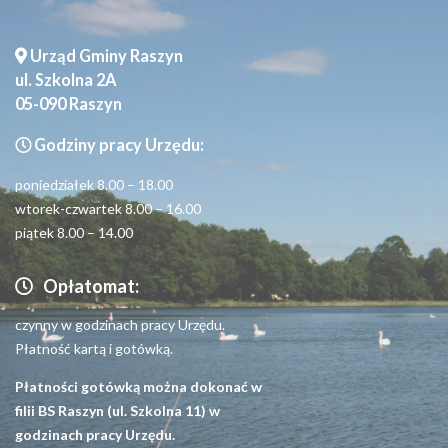
Urząd Gminy Raszyn
ul. Szkolna 2A
05-090 Raszyn
Godziny pracy Urzędu:
poniedziałek 8.00 – 18.00
wtorek-czwartek 8.00 – 16.00
piątek 8.00 – 14.00
Opłatomat:
czynny w godzinach pracy Urzędu.
Płatność kartą i gotówką.
Płatności gotówką można dokonać w
filii BS Raszyn (ul. Szkolna 11) w
godzinach pracy Urzędu.