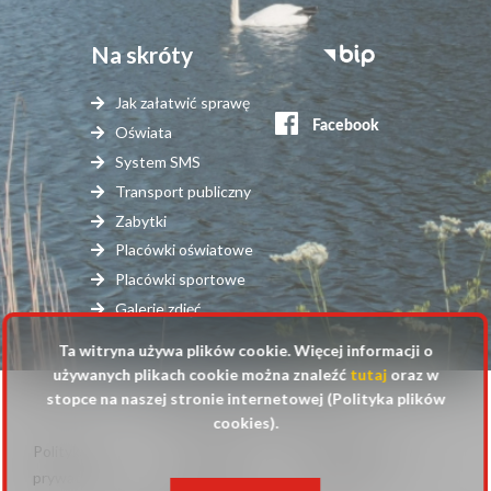
Na skróty
Stopka
serwisy
Jak załatwić sprawę
zewnętrzne
Oświata
System SMS
Transport publiczny
Zabytki
Placówki oświatowe
Placówki sportowe
Galerie zdjęć
Ta witryna używa plików cookie. Więcej informacji o
używanych plikach cookie można znaleźć
tutaj
oraz w
stopce na naszej stronie internetowej (Polityka plików
© 2025 Urząd Gminy Raszyn
cookies).
Polityka
Mapa
Polityka plików
Stopka
prywatności
strony
cookies