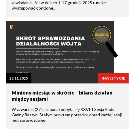
zawiadamia, że: w dniach 1-17 grudnia 2025 r. może
występować obniżone…
28.11.2025
INWESTYCJE
Miniony miesiąc w skrócie – bilans działań
między sesjami
W czwartek (27 listopada) odbyła się XXVIII Sesja Rady
Gminy Raszyn. Stałym punktem porządku obrad każdej sesji
jest sprawozdanie…