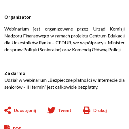
Organizator
Webinarium jest organizowane przez Urząd Komisji
Nadzoru Finansowego w ramach projektu Centrum Edukacji
dla Uczestników Rynku – CEDUR, we współpracy z Minister
do spraw Polityki Senioralnej oraz Komendą Główną Policji.
Za darmo
Udział w webinarium „Bezpieczne płatności w Internecie dla
seniorów – III termin” jest całkowicie bezpłatny.
Udostępnij
Tweet
Drukuj
Will
open
in
PDF