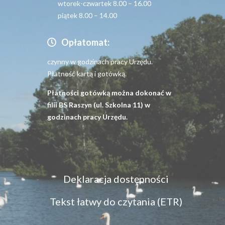
wtorek-czwartek 8.00 – 16.00
piątek 8.00 – 14.00
Opłatomat:
czynny w godzinach pracy Urzędu.
Płatność kartą i gotówką.
Płatności gotówką można dokonać w
filii BS Raszyn (ul. Szkolna 11) w
godzinach pracy Urzędu.
Menu
Deklaracja dostępności
dostępność
Tekst łatwy do czytania (ETR)