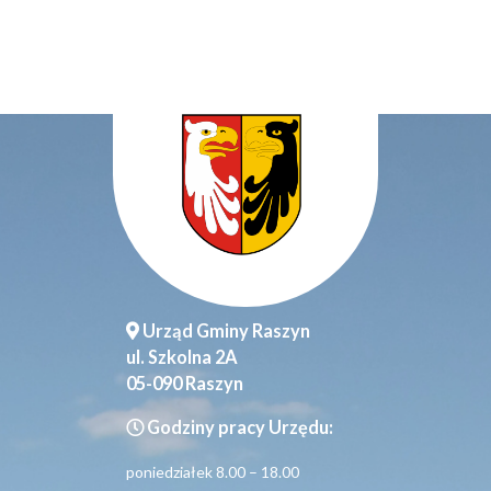
Urząd Gminy Raszyn
ul. Szkolna 2A
05-090 Raszyn
Godziny pracy Urzędu:
poniedziałek 8.00 – 18.00