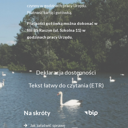
czynny w godzinach pracy Urzędu.
Płatność kartą i gotówką.
Płatności gotówką można dokonać w
filii BS Raszyn (ul. Szkolna 11) w
godzinach pracy Urzędu.
Menu
Deklaracja dostępności
dostępność
Tekst łatwy do czytania (ETR)
Na skróty
Stopka
serwisy
Jak załatwić sprawę