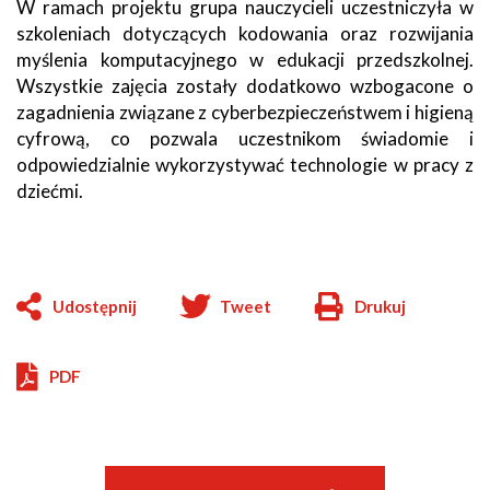
W ramach projektu grupa nauczycieli uczestniczyła w
szkoleniach dotyczących kodowania oraz rozwijania
myślenia komputacyjnego w edukacji przedszkolnej.
Wszystkie zajęcia zostały dodatkowo wzbogacone o
zagadnienia związane z cyberbezpieczeństwem i higieną
cyfrową, co pozwala uczestnikom świadomie i
odpowiedzialnie wykorzystywać technologie w pracy z
dziećmi.
Udostępnij
Tweet
Drukuj
Will
open
in
PDF
new
window