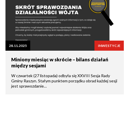
28.11.2025
INWESTYCJE
Miniony miesiąc w skrócie – bilans działań
między sesjami
W czwartek (27 listopada) odbyła się XXVIII Sesja Rady
Gminy Raszyn. Stałym punktem porządku obrad każdej sesji
jest sprawozdanie…