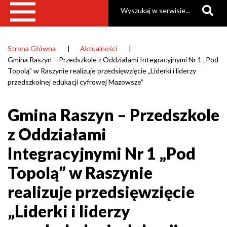
Szukaj
realizuje
przedsięwzięcie
„Liderki
Strona Główna
Aktualności
Ścieżka
Gmina Raszyn – Przedszkole z Oddziałami Integracyjnymi Nr 1 „Pod
i
nawigacyjna
Topolą” w Raszynie realizuje przedsięwzięcie „Liderki i liderzy
liderzy
przedszkolnej edukacji cyfrowej Mazowsze”
przedszkolnej
Gmina Raszyn – Przedszkole
edukacji
z Oddziałami
cyfrowej
Integracyjnymi Nr 1 „Pod
Mazowsze”
|
Topolą” w Raszynie
Gmina
realizuje przedsięwzięcie
Raszyn
„Liderki i liderzy