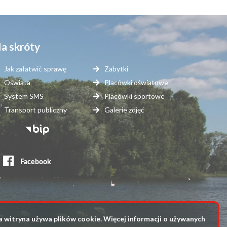
a skróty
Jak załatwić sprawę
Zabytki
Oświata
Placówki oświatowe
System SMS
Placówki sportowe
Transport publiczny
Galerie zdjęć
topka
erwisy
ewnętrzne
a witryna używa plików cookie. Więcej informacji o używanych