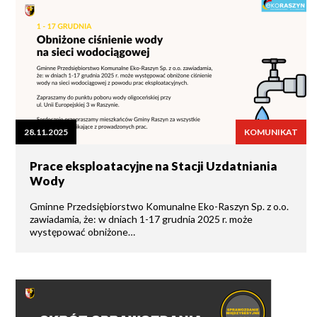
28.11.2025
KOMUNIKAT
Prace eksploatacyjne na Stacji Uzdatniania
Wody
Gminne Przedsiębiorstwo Komunalne Eko-Raszyn Sp. z o.o.
zawiadamia, że: w dniach 1-17 grudnia 2025 r. może
występować obniżone…