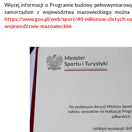
Więcej informacji o Programie budowy pełnowymiarowyc
samorządom z województwa mazowieckiego można zna
Seniorzy
https://www.gov.pl/web/sport/40-milionow-zlotych-n
wojewodztwie-mazowieckim