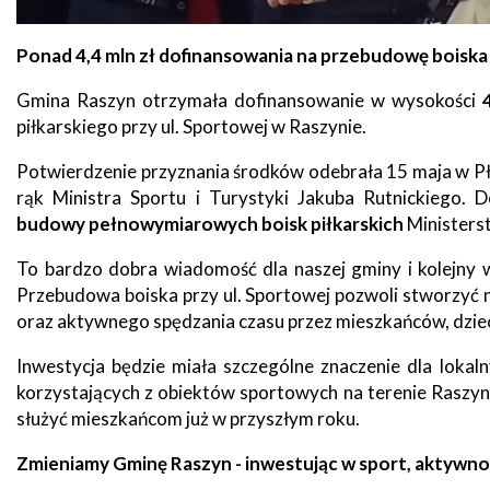
zdrowo
Ochrona
Środowiska
Will
Zamówienia
Ponad 4,4 mln zł dofinansowania na przebudowę boiska 
i
open
Publiczne
Organiz
Gospodarka
in
pozarz
Odpadami
new
Gmina Raszyn otrzymała dofinansowanie w wysokości
window
Eko
piłkarskiego przy ul. Sportowej w Raszynie.
Raszyn
Policja
Oświata
Potwierdzenie przyznania środków odebrała 15 maja w P
rąk Ministra Sportu i Turystyki Jakuba Rutnickiego.
Dostępność
Jednost
Zgłaszanie
budowy pełnowymiarowych boisk piłkarskich
Ministerst
OSP
awarii
Język
To bardzo dobra wiadomość dla naszej gminy i kolejny w
migowy
Przebudowa boiska przy ul. Sportowej pozwoli stworzyć 
Parafie
System
w
SMS
Urzędzie
oraz aktywnego spędzania czasu przez mieszkańców, dzieci
Publika
Inwestycja będzie miała szczególne znaczenie dla loka
o
Konsultacje
korzystających z obiektów sportowych na terenie Raszy
Raszyni
społeczne
służyć mieszkańcom już w przyszłym roku.
Planowane
Zmieniamy Gminę Raszyn - inwestując w sport, aktywnoś
wyłączenia