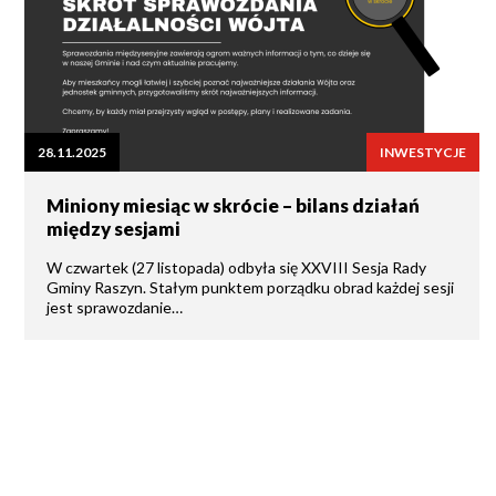
28.11.2025
INWESTYCJE
Miniony miesiąc w skrócie – bilans działań
między sesjami
W czwartek (27 listopada) odbyła się XXVIII Sesja Rady
Gminy Raszyn. Stałym punktem porządku obrad każdej sesji
jest sprawozdanie…