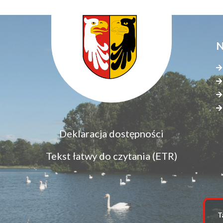
N
Menu
Deklaracja dostępności
S
dostępność
s
Tekst łatwy do czytania (ETR)
z
T