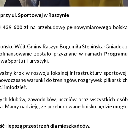
tne
przy ul. Sportowej w Raszynie
acje
ądowe
4 439 600 zł
na przebudowę pełnowymiarowego boiska
łońsku Wójt Gminy Raszyn Bogumiła Stępińska-Gniadek z
 Dofinansowanie zostało przyznane w ramach
Programu
ki
wa Sportu i Turystyki.
ażny krok w rozwoju lokalnej infrastruktury sportowej.
nowoczesne warunki do treningów, rozgrywek piłkarskich
 i młodzież.
cje
lnych klubów, zawodników, uczniów oraz wszystkich osób
na. Mamy nadzieję, że przebudowane boisko będzie mogło
e
ć i lepszą przestrzeń dla mieszkańców.