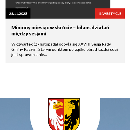
28.11.2025
INWESTYCJE
Miniony miesiąc w skrócie – bilans działań
między sesjami
W czwartek (27 listopada) odbyła się XXVIII Sesja Rady
Gminy Raszyn. Stałym punktem porządku obrad każdej sesji
jest sprawozdanie…