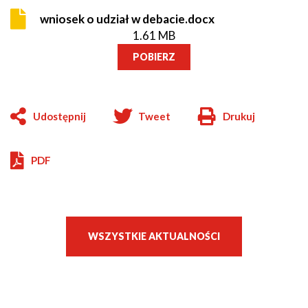
wniosek o udział w debacie.docx
1.61 MB
POBIERZ
Udostępnij
Tweet
Drukuj
Will
open
in
PDF
new
window
WSZYSTKIE AKTUALNOŚCI