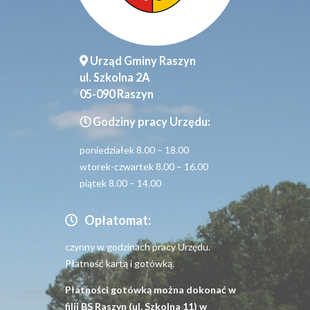
Urząd Gminy Raszyn
ul. Szkolna 2A
05-090 Raszyn
Godziny pracy Urzędu:
poniedziałek 8.00 – 18.00
wtorek-czwartek 8.00 – 16.00
piątek 8.00 – 14.00
Opłatomat:
czynny w godzinach pracy Urzędu.
Płatność kartą i gotówką.
Płatności gotówką można dokonać w
filii BS Raszyn (ul. Szkolna 11) w