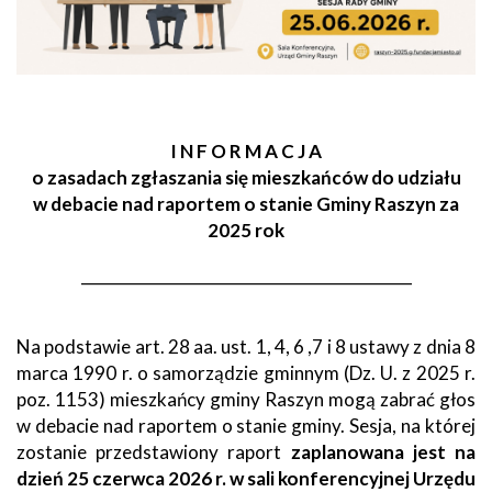
I N F O R M A C J A
o zasadach zgłaszania się mieszkańców do udziału
w debacie nad raportem o stanie Gminy Raszyn za
2025 rok
___________________________________________
Na podstawie art. 28 aa. ust. 1, 4, 6 ,7 i 8 ustawy z dnia 8
marca 1990 r. o samorządzie gminnym (Dz. U. z 2025 r.
poz. 1153) mieszkańcy gminy Raszyn mogą zabrać głos
w debacie nad raportem o stanie gminy. Sesja, na której
zostanie przedstawiony raport
zaplanowana jest na
dzień 25 czerwca 2026 r. w sali konferencyjnej Urzędu