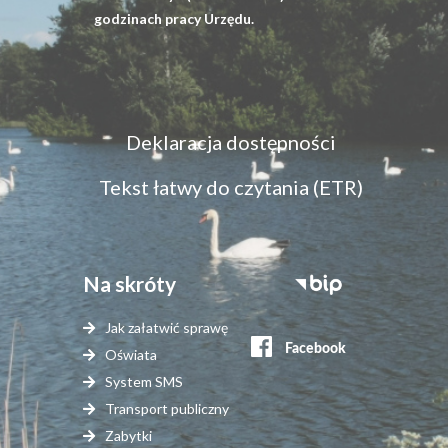
godzinach pracy Urzędu.
Menu
Deklaracja dostępności
dostępność
Tekst łatwy do czytania (ETR)
Na skróty
Stopka
serwisy
Jak załatwić sprawę
zewnętrzne
Oświata
System SMS
Transport publiczny
Zabytki