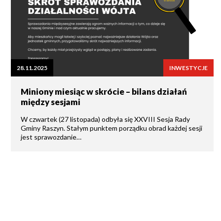
28.11.2025
INWESTYCJE
Miniony miesiąc w skrócie – bilans działań
między sesjami
W czwartek (27 listopada) odbyła się XXVIII Sesja Rady
Gminy Raszyn. Stałym punktem porządku obrad każdej sesji
jest sprawozdanie…