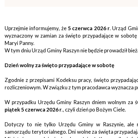
zdrowo
Ochrona
Środowiska
Will
Zamówienia
i
open
Publiczne
Organiz
Gospodarka
in
pozarz
Odpadami
new
Uprzejmie informujemy, że
5 czerwca 2026 r
. Urząd Gmi
window
Eko
wyznaczony w zamian za święto przypadające w sobot
Raszyn
Maryi Panny.
Policja
Oświata
W tym dniu Urząd Gminy Raszyn nie będzie prowadził bieżą
Dostępność
Jednost
Zgłaszanie
Dzień wolny za święto przypadające w sobotę
OSP
awarii
Język
Zgodnie z przepisami Kodeksu pracy, święto przypadają
migowy
Parafie
System
w
rozliczeniowym. W związku z tym pracodawca wyznacza pr
SMS
Urzędzie
Publika
W przypadku Urzędu Gminy Raszyn dniem wolnym za świ
o
Konsultacje
piątek 5 czerwca 2026 r
., czyli dzień po Bożym Ciele.
Raszyni
społeczne
Dotyczy to nie tylko Urzędu Gminy w Raszynie, ale r
Planowane
samorządu terytorialnego. Dni wolne za święta przypada
wyłączenia