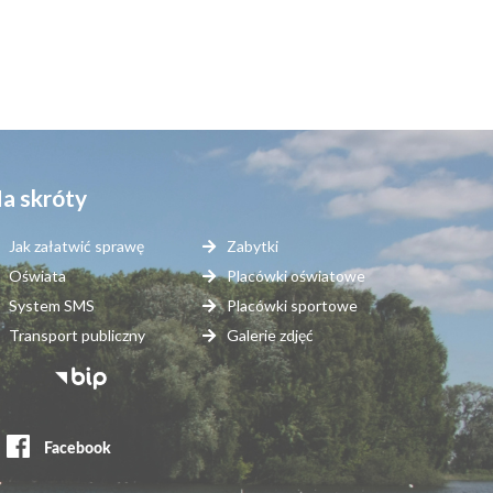
a skróty
Jak załatwić sprawę
Zabytki
Oświata
Placówki oświatowe
System SMS
Placówki sportowe
Transport publiczny
Galerie zdjęć
topka
erwisy
ewnętrzne