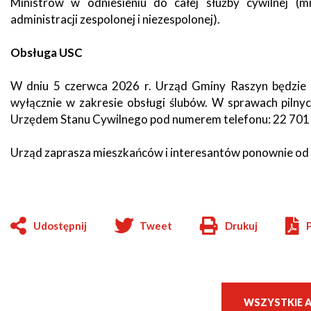
Ministrów w odniesieniu do całej służby cywilnej (
administracji zespolonej i niezespolonej).
Seniorzy
Obsługa USC
W dniu 5 czerwca 2026 r. Urząd Gminy Raszyn będzie 
wyłącznie w zakresie obsługi ślubów. W sprawach pilny
Urzędem Stanu Cywilnego pod numerem telefonu: 22 701 
Urząd zaprasza mieszkańców i interesantów ponownie od
Udostępnij
Tweet
Drukuj
Will
open
in
new
window
WSZYSTKIE 