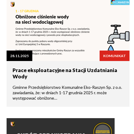
28.11.2025
KOMUNIKAT
Prace eksploatacyjne na Stacji Uzdatniania
Wody
Gminne Przedsiębiorstwo Komunalne Eko-Raszyn Sp. z o.o.
zawiadamia, że: w dniach 1-17 grudnia 2025 r. może
występować obniżone…