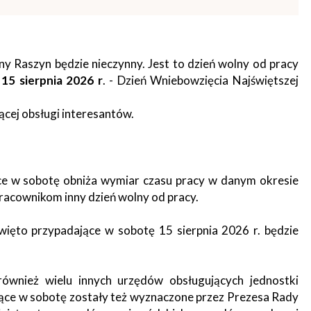
tne
acje
ądowe
ny Raszyn będzie nieczynny. Jest to dzień wolny od pracy
ę
15 sierpnia 2026 r
. - Dzień Wniebowzięcia Najświętszej
cej obsługi interesantów.
ki
ce w sobotę obniża wymiar czasu pracy w danym okresie
acownikom inny dzień wolny od pracy.
cje
ęto przypadające w sobotę 15 sierpnia 2026 r. będzie
e
ównież wielu innych urzędów obsługujących jednostki
jące w sobotę zostały też wyznaczone przez Prezesa Rady