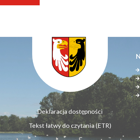
N
Menu
Deklaracja dostępności
S
dostępność
s
Tekst łatwy do czytania (ETR)
z