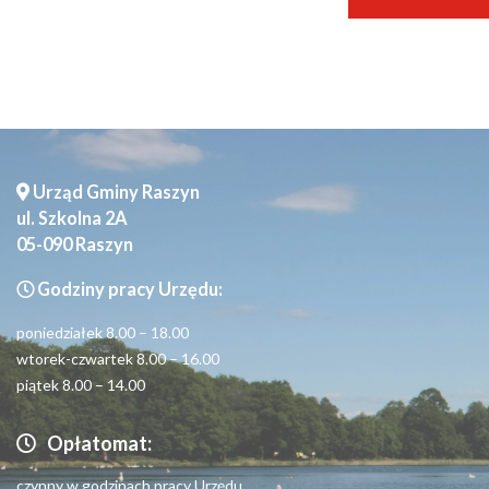
Urząd Gminy Raszyn
ul. Szkolna 2A
05-090 Raszyn
Godziny pracy Urzędu:
poniedziałek 8.00 – 18.00
wtorek-czwartek 8.00 – 16.00
piątek 8.00 – 14.00
Opłatomat:
czynny w godzinach pracy Urzędu.