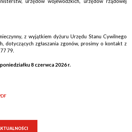
ministerstw, urzędów wojewódzkich, urzędów rządowej
nieczynny, z wyjątkiem dyżuru Urzędu Stanu Cywilnego
ch, dotyczących zgłaszania zgonów, prosimy o kontakt z
77 79.
poniedziałku 8 czerwca 2026 r.
PDF
AKTUALNOŚCI