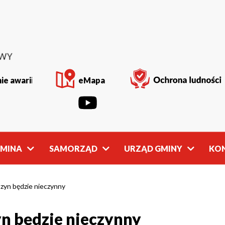
ie awarii
eMapa
GMINA
SAMORZĄD
URZĄD GMINY
KO
Rada
Władze
Gminy
Gminy
zyn będzie nieczynny
n będzie nieczynny
owości
Młodzieżowa
Referaty
Rada Gminy