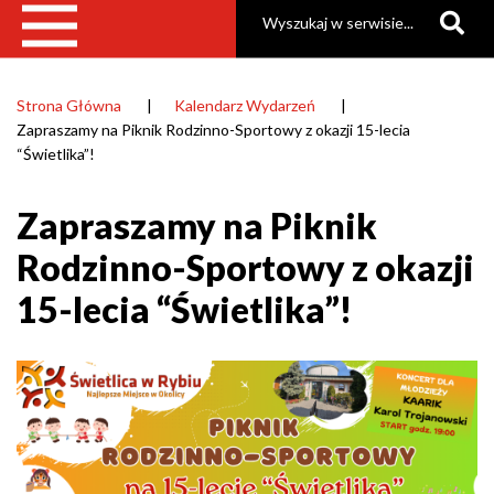
Szukaj
Strona Główna
Kalendarz Wydarzeń
Ścieżka
Zapraszamy na Piknik Rodzinno-Sportowy z okazji 15-lecia
nawigacyjna
“Świetlika”!
Zapraszamy na Piknik
Rodzinno-Sportowy z okazji
15-lecia “Świetlika”!