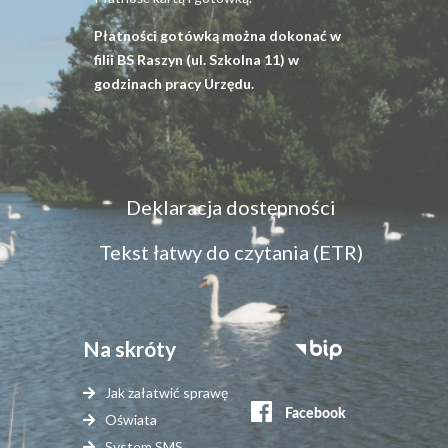
Płatności gotówką można dokonać w
filii BS Raszyn (ul. Szkolna 11) w
godzinach pracy Urzędu.
Menu
Deklaracja dostępności
dostępność
Tekst łatwy do czytania (ETR)
Na skróty
Stopka
serwisy
Jak załatwić sprawę
zewnętrzne
Oświata
System SMS