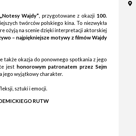
tne
„Notesy Wajdy”
, przygotowane z okazji
100.
acje
iejszych twórców polskiego kina. To niezwykła
ądowe
 ożyją na scenie dzięki interpretacji aktorskiej
żywo – najpiękniejsze motywy z filmów Wajdy
ale także okazja do ponownego spotkania z jego
ki
e jest
honorowym patronatem przez Sejm
la jego wyjątkowy charakter.
sji, sztuki i emocji.
cje
ADEMICKIEGO RUTW
e