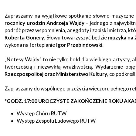
zdrowo
Ochrona
Środowiska
Will
Zamówienia
Zapraszamy na wyjątkowe spotkanie słowno-muzyczne
i
open
Publiczne
Organiz
Gospodarka
in
rocznicy urodzin Andrzeja Wajdy
– jednego z najwybitn
pozarz
Odpadami
new
podróż przez wspomnienia, anegdoty i zapiski mistrza, które
window
Eko
Roberta Gonery
. Słowu towarzyszyć będzie
muzyka na 
Raszyn
Policja
Oświata
wykona na fortepianie
Igor Przebindowski.
Dostępność
„Notesy Wajdy” to nie tylko hołd dla wielkiego artysty, 
Jednost
Zgłaszanie
OSP
twórczością i niezwykłą wrażliwością. Wydarzenie objęt
awarii
Rzeczpospolitej oraz Ministerstwo Kultury
, co podkreś
Język
migowy
Parafie
System
w
Zapraszamy do wspólnego przeżycia wieczoru pełnego reflek
SMS
Urzędzie
Publika
*GODZ. 17:00 UROCZYSTE ZAKOŃCZENIE ROKU AK
o
Konsultacje
Raszyni
społeczne
Występ Chóru RUTW
Występ Zespołu Ludowego RUTW
Planowane
wyłączenia