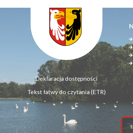
N
Menu
Deklaracja dostępności
S
dostępność
s
Tekst łatwy do czytania (ETR)
z
T