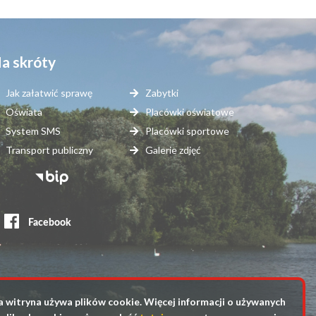
a skróty
Jak załatwić sprawę
Zabytki
Oświata
Placówki oświatowe
System SMS
Placówki sportowe
Transport publiczny
Galerie zdjęć
topka
erwisy
ewnętrzne
a witryna używa plików cookie. Więcej informacji o używanych