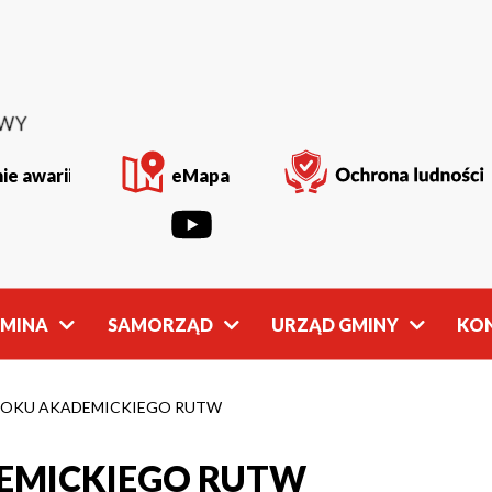
ie awarii
eMapa
GMINA
SAMORZĄD
URZĄD GMINY
KO
Rada
Władze
Gminy
Gminy
ROKU AKADEMICKIEGO RUTW
EMICKIEGO RUTW
owości
Młodzieżowa
Referaty
Rada Gminy