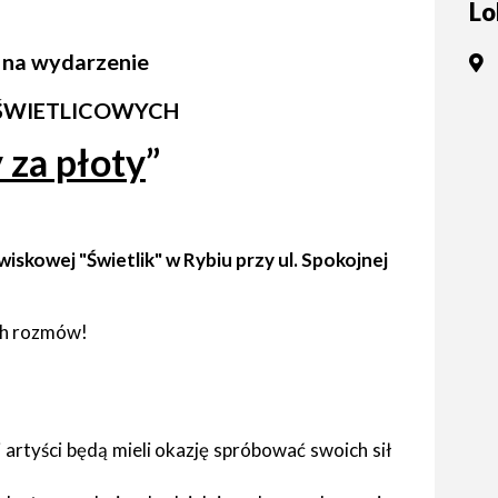
Lo
tne
 na wydarzenie
acje
ądowe
 ŚWIETLICOWYCH
 za płoty
”
ki
iskowej "Świetlik" w Rybiu przy ul. Spokojnej
ych rozmów!
cje
e
 artyści będą mieli okazję spróbować swoich sił