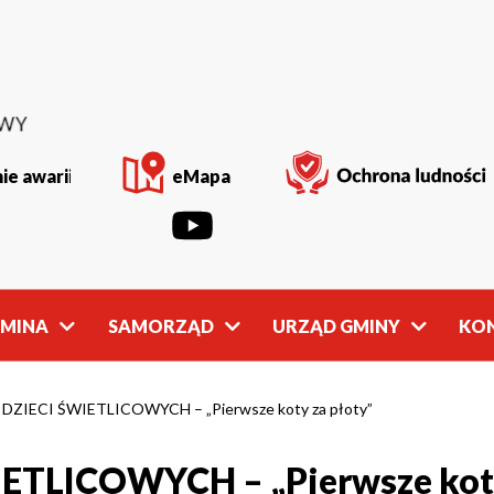
ie awarii
eMapa
GMINA
SAMORZĄD
URZĄD GMINY
KO
Rada
Władze
Gminy
Gminy
IECI ŚWIETLICOWYCH – „Pierwsze koty za płoty”
LICOWYCH – „Pierwsze koty
owości
Młodzieżowa
Referaty
Rada Gminy