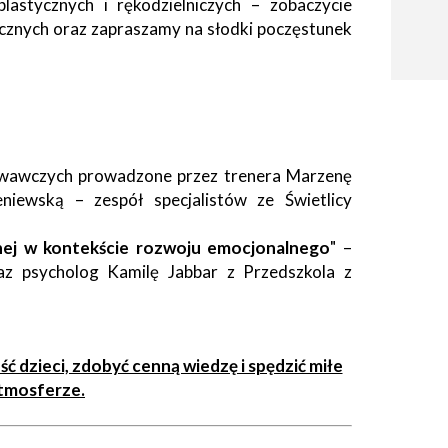
lastycznych i rękodzielniczych – zobaczycie
cznych oraz zapraszamy na słodki poczęstunek
howawczych prowadzone przez trenera Marzenę
niewską – zespół specjalistów ze Świetlicy
nej w kontekście rozwoju emocjonalnego
" –
z psycholog Kamilę Jabbar z Przedszkola z
 dzieci, zdobyć cenną wiedzę i spędzić miłe
atmosferze.