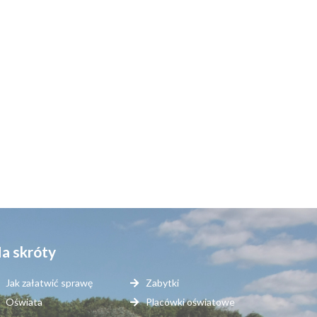
a skróty
Jak załatwić sprawę
Zabytki
Oświata
Placówki oświatowe