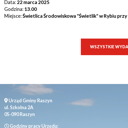
Data:
22 marca 2025
Godzina:
13.00
Miejsce:
Ś
wietlica Środowiskowa "Świetlik" w Rybiu przy 
WSZYSTKIE WYDA
Urząd Gminy Raszyn
ul. Szkolna 2A
05-090 Raszyn
Godziny pracy Urzędu: