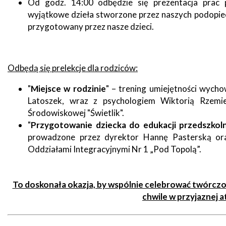
Od godz. 14:00 odbędzie się prezentacja prac p
wyjątkowe dzieła stworzone przez naszych podopie
Seniorzy
przygotowany przez nasze dzieci.
Odbędą się prelekcje dla rodziców:
"
Miejsce w rodzinie
" – trening umiejętności wyc
Latoszek, wraz z psychologiem Wiktorią Rzemie
Środowiskowej "Świetlik".
"
Przygotowanie dziecka do edukacji przedszkol
prowadzone przez dyrektor Hannę Pasterską ora
Oddziałami Integracyjnymi Nr 1 „Pod Topolą”.
To doskonała okazja, by wspólnie celebrować twórczość
chwile w przyjaznej 