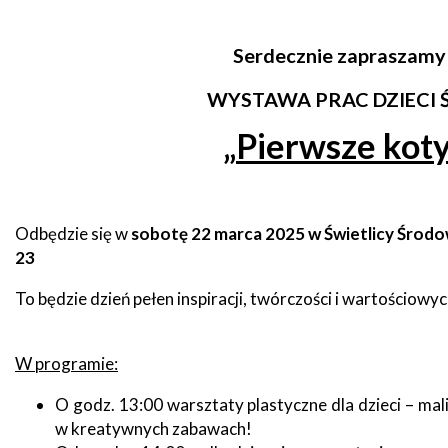
zdrowo
Ochrona
Środowiska
Will
Zamówienia
Serdecznie zapraszamy
i
open
Publiczne
Organiz
Gospodarka
in
pozarz
Odpadami
new
WYSTAWA PRAC DZIECI
window
Eko
Raszyn
„
Pierwsze koty
Policja
Oświata
Dostępność
Jednost
Zgłaszanie
OSP
awarii
Odbędzie się w
sobotę 22 marca 2025 w Świetlicy Środow
Język
23
migowy
Parafie
System
w
SMS
Urzędzie
To będzie dzień pełen inspiracji, twórczości i wartościow
Publika
o
Konsultacje
Raszyni
W programie:
społeczne
O godz. 13:00 warsztaty plastyczne dla dzieci – mali
Planowane
w kreatywnych zabawach!
wyłączenia