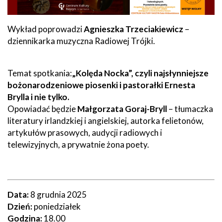
Wykład poprowadzi
Agnieszka Trzeciakiewicz
–
dziennikarka muzyczna Radiowej Trójki.
Temat spotkania:
„Kolęda Nocka”, czyli najsłynniejsze
bożonarodzeniowe piosenki i pastorałki Ernesta
Brylla i nie tylko.
Opowiadać będzie
Małgorzata Goraj-Bryll
– tłumaczka
literatury irlandzkiej i angielskiej, autorka felietonów,
artykułów prasowych, audycji radiowych i
telewizyjnych, a prywatnie żona poety.
Data:
8 grudnia 2025
Dzień:
poniedziałek
Godzina:
18.00