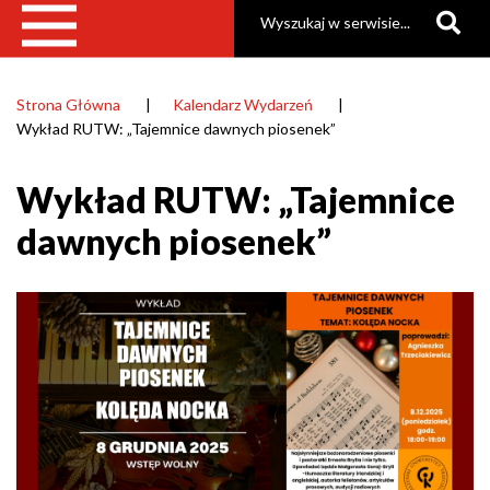
Szukaj
Strona Główna
Kalendarz Wydarzeń
Ścieżka
Wykład RUTW: „Tajemnice dawnych piosenek”
nawigacyjna
Wykład RUTW: „Tajemnice
dawnych piosenek”