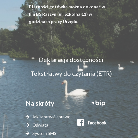
Płatności gotówką można dokonać w
filii BS Raszyn (ul. Szkolna 11) w
godzinach pracy Urzędu.
Menu
Deklaracja dostępności
dostępność
Tekst łatwy do czytania (ETR)
Na skróty
Stopka
serwisy
Jak załatwić sprawę
zewnętrzne
Oświata
System SMS