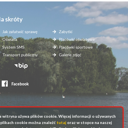
a skróty
Jak załatwić sprawę
Zabytki
Oświata
Placówki oświatowe
System SMS
Placówki sportowe
Transport publiczny
Galerie zdjęć
topka
erwisy
ewnętrzne
a witryna używa plików cookie. Więcej informacji o używanych
plikach cookie można znaleźć
tutaj
oraz w stopce na naszej