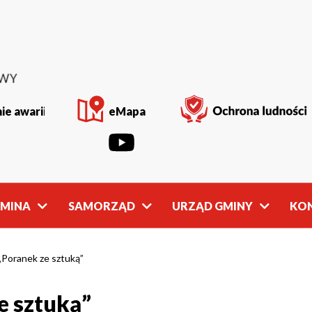
ie awarii
eMapa
GMINA
SAMORZĄD
URZĄD GMINY
KO
Rada
Władze
Gminy
Gminy
„Poranek ze sztuką”
e sztuką”
owości
Młodzieżowa
Referaty
Rada Gminy