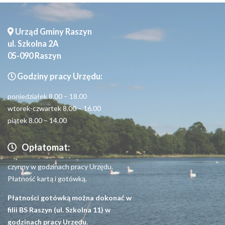
Urząd Gminy Raszyn
ul. Szkolna 2A
05-090 Raszyn
Godziny pracy Urzędu:
poniedziałek 8.00 – 18.00
wtorek-czwartek 8.00 – 16.00
piątek 8.00 – 14.00
Opłatomat:
czynny w godzinach pracy Urzędu.
Płatność kartą i gotówką.
Płatności gotówką można dokonać w
filii BS Raszyn (ul. Szkolna 11) w
godzinach pracy Urzędu.