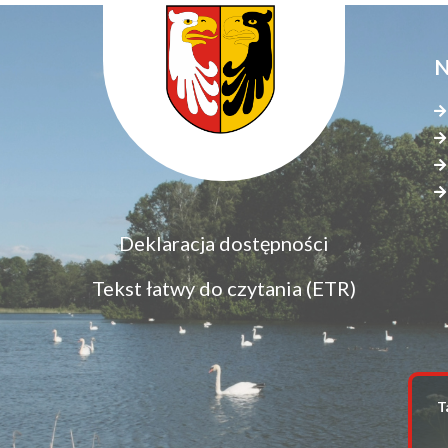
N
Menu
Deklaracja dostępności
S
dostępność
s
Tekst łatwy do czytania (ETR)
z
T