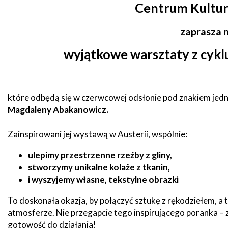
Centrum Kultur
zdrowo
Ochrona
Środowiska
Will
Zamówienia
i
open
Publiczne
zaprasza 
Organiz
Gospodarka
in
pozarz
Odpadami
new
wyjątkowe warsztaty z cyklu
window
Eko
Raszyn
Policja
Oświata
Dostępność
które odbędą się w czerwcowej odsłonie pod znakiem jedne
Jednost
Zgłaszanie
OSP
Magdaleny Abakanowicz.
awarii
Język
migowy
Zainspirowani jej wystawą w Austerii, wspólnie:
Parafie
System
w
SMS
Urzędzie
ulepimy przestrzenne rzeźby z gliny,
stworzymy unikalne kolaże z tkanin,
Publika
o
Konsultacje
i wyszyjemy własne, tekstylne obrazki
Raszyni
społeczne
To doskonała okazja, by połączyć sztukę z rękodziełem, a 
atmosferze. Nie przegapcie tego inspirującego poranka – z
Planowane
wyłączenia
gotowość do działania!