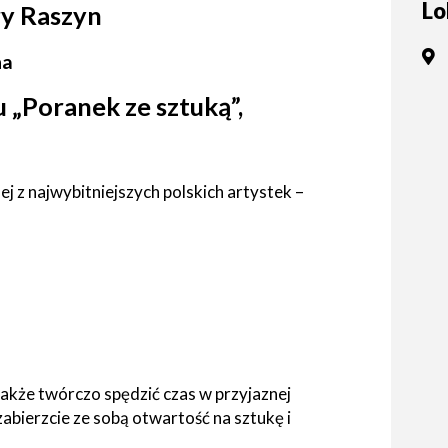
Lo
y Raszyn
tne
na
acje
ądowe
 „Poranek ze sztuką”,
j z najwybitniejszych polskich artystek –
ki
cje
e
także twórczo spędzić czas w przyjaznej
abierzcie ze sobą otwartość na sztukę i