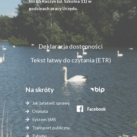
filii BS Raszyn (ul. Szkolna 11) w
godzinach pracy Urzędu.
Menu
Deklaracja dostępności
dostępność
Tekst łatwy do czytania (ETR)
Na skróty
Stopka
serwisy
Jak załatwić sprawę
zewnętrzne
Oświata
System SMS
Transport publiczny
Zabytki