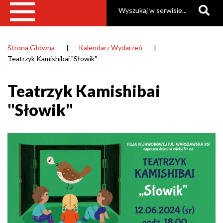
Szukaj
Strona Główna
Kalendarz Wydarzeń
Ścieżka
Teatrzyk Kamishibai "Słowik"
nawigacyjna
Teatrzyk Kamishibai
"Słowik"