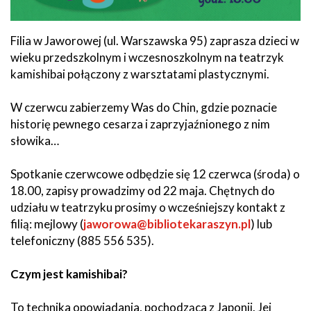
Filia w Jaworowej (ul. Warszawska 95) zaprasza dzieci w
wieku przedszkolnym i wczesnoszkolnym na teatrzyk
kamishibai połączony z warsztatami plastycznymi.
W czerwcu zabierzemy Was do Chin, gdzie poznacie
historię pewnego cesarza i zaprzyjaźnionego z nim
słowika…
Spotkanie czerwcowe odbędzie się 12 czerwca (środa) o
18.00, zapisy prowadzimy od 22 maja. Chętnych do
udziału w teatrzyku prosimy o wcześniejszy kontakt z
filią: mejlowy (
jaworowa@bibliotekaraszyn.pl
) lub
telefoniczny (885 556 535).
Czym jest kamishibai?
To technika opowiadania, pochodząca z Japonii. Jej