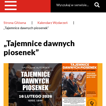
Szukaj
Strona Główna
Kalendarz Wydarzeń
Ścieżka
„Tajemnice dawnych piosenek”
nawigacyjna
„Tajemnice dawnych
piosenek”