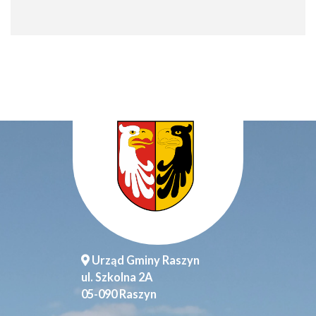
Urząd Gminy Raszyn
ul. Szkolna 2A
05-090 Raszyn