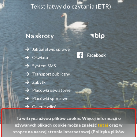
Tekst łatwy do czytania (ETR)
Na skróty
Stopka
serwisy
Jak załatwić sprawę
zewnętrzne
Oświata
System SMS
Transport publiczny
Zabytki
Placówki oświatowe
Placówki sportowe
Galerie zdjęć
Ta witryna używa plików cookie. Więcej informacji o
używanych plikach cookie można znaleźć
tutaj
oraz w
stopce na naszej stronie internetowej (Polityka plików
© 2025 Urząd Gminy Raszyn