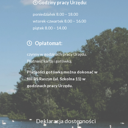
Godziny pracy Urzędu:
poniedziałek 8.00 – 18.00
wtorek-czwartek 8.00 – 16.00
piątek 8.00 – 14.00
Opłatomat:
czynny w godzinach pracy Urzędu.
Płatność kartą i gotówką.
Płatności gotówką można dokonać w
filii BS Raszyn (ul. Szkolna 11) w
godzinach pracy Urzędu.
Menu
Deklaracja dostępności
dostępność