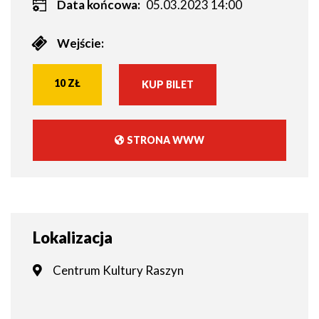
Data końcowa:
05.03.2023 14:00
Wejście:
10 ZŁ
KUP BILET
WILL
OPEN
IN
STRONA WWW
NEW
WILL
WINDOW
OPEN
IN
NEW
WINDOW
Lokalizacja
Centrum Kultury Raszyn