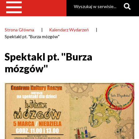
Szukaj
Strona Główna
Kalendarz Wydarzeń
Ścieżka
Spektakl pt. "Burza mózgów"
nawigacyjna
Spektakl pt. "Burza
mózgów"