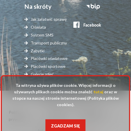
Na skróty
Stopka
serwisy
Jak załatwić sprawę
zewnętrzne
Oświata
System SMS
Transport publiczny
Zabytki
Placówki oświatowe
Placówki sportowe
Galerie zdjęć
Ta witryna używa plików cookie. Więcej informacji o
używanych plikach cookie można znaleźć
tutaj
oraz w
stopce na naszej stronie internetowej (Polityka plików
© 2025 Urząd Gminy Raszyn
cookies).
Polityka
Mapa
Polityka plików
Stopka
prywatności
strony
cookies
ZGADZAM SIĘ
fot. Anna Pluta