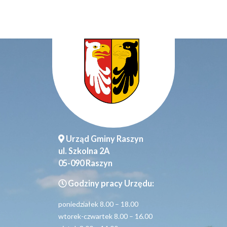
Urząd Gminy Raszyn
ul. Szkolna 2A
05-090 Raszyn
Godziny pracy Urzędu:
poniedziałek 8.00 – 18.00
wtorek-czwartek 8.00 – 16.00