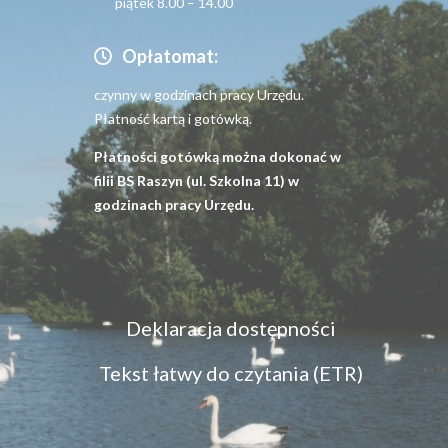
piątek 8.00 – 14.00
Opłatomat:
czynny w godzinach pracy Urzędu.
Płatność kartą i gotówką.
Płatności gotówką można dokonać w
filii BS Raszyn (ul. Szkolna 11) w
godzinach pracy Urzędu.
Menu
Deklaracja dostępności
dostępność
Tekst łatwy do czytania (ETR)