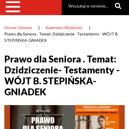
Szukaj
Gmina
Raszyn
Strona Główna
Kalendarz Wydarzeń
Ścieżka
Prawo dla Seniora . Temat: Dzidziczenie- Testamenty - WÓJT B.
nawigacyjna
STEPIŃSKA-GNIADEK
Prawo dla Seniora . Temat:
Dzidziczenie- Testamenty -
WÓJT B. STEPIŃSKA-
GNIADEK