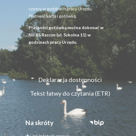
czynny w godzinach pracy Urzędu.
Płatność kartą i gotówką.
Płatności gotówką można dokonać w
filii BS Raszyn (ul. Szkolna 11) w
godzinach pracy Urzędu.
Menu
Deklaracja dostępności
dostępność
Tekst łatwy do czytania (ETR)
Na skróty
Stopka
serwisy
Jak załatwić sprawę