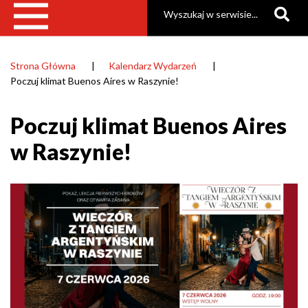
Szukaj
Strona Główna
Kalendarz Wydarzeń
Ścieżka
Poczuj klimat Buenos Aires w Raszynie!
nawigacyjna
Poczuj klimat Buenos Aires
w Raszynie!