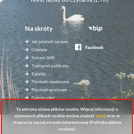
Na skróty
Stopka
serwisy
Jak załatwić sprawę
zewnętrzne
Oświata
System SMS
Transport publiczny
Zabytki
Placówki oświatowe
Placówki sportowe
Galerie zdjęć
Ta witryna używa plików cookie. Więcej informacji o
używanych plikach cookie można znaleźć
tutaj
oraz w
stopce na naszej stronie internetowej (Polityka plików
© 2025 Urząd Gminy Raszyn
cookies).