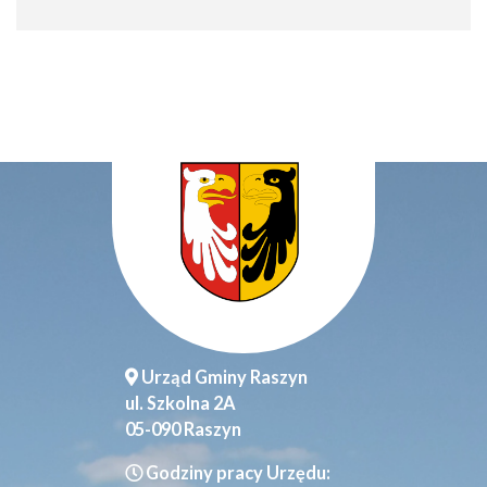
Urząd Gminy Raszyn
ul. Szkolna 2A
05-090 Raszyn
Godziny pracy Urzędu: