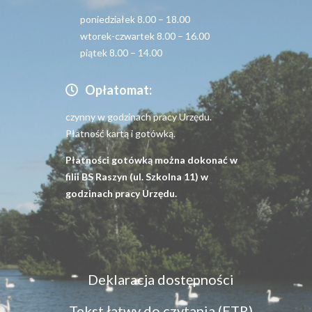
poniedziałek 8.00 – 18.00
wtorek-czwartek 8.00 – 16.00
piątek 8.00 – 14.00
Opłatomat:
czynny w godzinach pracy Urzędu.
Płatność kartą i gotówką.
Płatności gotówką można dokonać w
filii BS Raszyn (ul. Szkolna 11) w
godzinach pracy Urzędu.
Menu
Deklaracja dostępności
dostępność
Tekst łatwy do czytania (ETR)