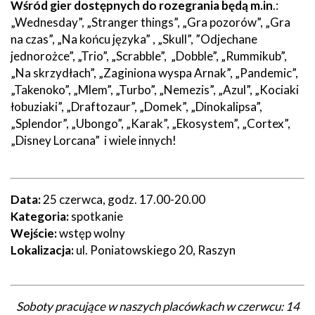
Wśród gier dostępnych do rozegrania będą m.in
.:
„Wednesday”, „Stranger things”, „Gra pozorów”, „Gra
na czas”, „Na końcu języka” , „Skull”, ”Odjechane
jednorożce”, „Trio”, „Scrabble”, „Dobble”, „Rummikub”,
„Na skrzydłach”, „Zaginiona wyspa Arnak”, „Pandemic”,
„Takenoko”, „Mlem”, „Turbo”, „Nemezis”, „Azul”, „Kociaki
łobuziaki”, „Draftozaur”, „Domek”, „Dinokalipsa”,
„Splendor”, „Ubongo”, „Karak”, „Ekosystem”, „Cortex”,
„Disney Lorcana” i wiele innych!
Data:
25 czerwca, godz. 17.00-20.00
Kategoria:
spotkanie
Wejście:
wstęp wolny
Lokalizacja:
ul. Poniatowskiego 20, Raszyn
Soboty pracujące w naszych placówkach w czerwcu: 14