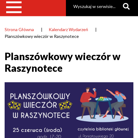
Szukaj
Strona Główna
Kalendarz Wydarzeń
Ścieżka
Planszówkowy wieczór w Raszynotece
nawigacyjna
Planszówkowy wieczór w
Raszynotece