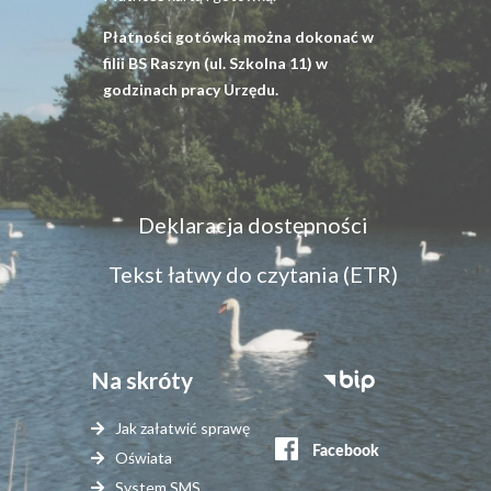
Płatności gotówką można dokonać w
filii BS Raszyn (ul. Szkolna 11) w
godzinach pracy Urzędu.
Menu
Deklaracja dostępności
dostępność
Tekst łatwy do czytania (ETR)
Na skróty
Stopka
serwisy
Jak załatwić sprawę
zewnętrzne
Oświata
System SMS