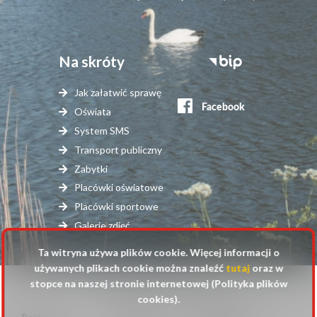
Na skróty
Stopka
serwisy
Jak załatwić sprawę
zewnętrzne
Oświata
System SMS
Transport publiczny
Zabytki
Placówki oświatowe
Placówki sportowe
Galerie zdjęć
Ta witryna używa plików cookie. Więcej informacji o
używanych plikach cookie można znaleźć
tutaj
oraz w
stopce na naszej stronie internetowej (Polityka plików
© 2025 Urząd Gminy Raszyn
cookies).