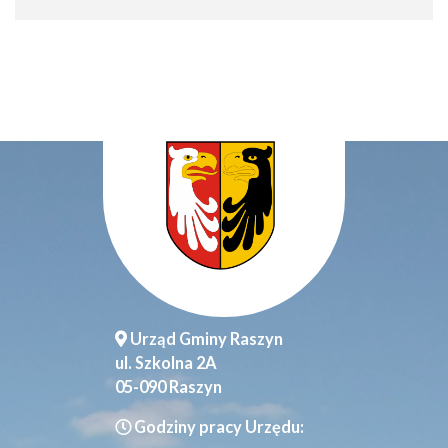
Urząd Gminy Raszyn
ul. Szkolna 2A
05-090 Raszyn
Godziny pracy Urzędu: