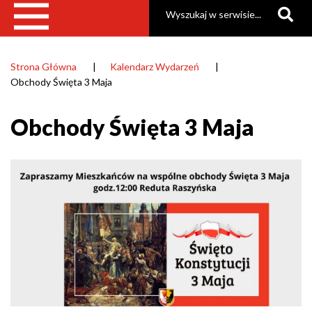
Szukaj
Strona Główna
Kalendarz Wydarzeń
Ścieżka
Obchody Święta 3 Maja
nawigacyjna
Obchody Święta 3 Maja