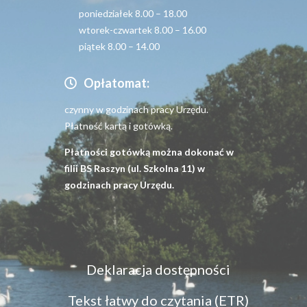
poniedziałek 8.00 – 18.00
wtorek-czwartek 8.00 – 16.00
piątek 8.00 – 14.00
Opłatomat:
czynny w godzinach pracy Urzędu.
Płatność kartą i gotówką.
Płatności gotówką można dokonać w
filii BS Raszyn (ul. Szkolna 11) w
godzinach pracy Urzędu.
Menu
Deklaracja dostępności
dostępność
Tekst łatwy do czytania (ETR)