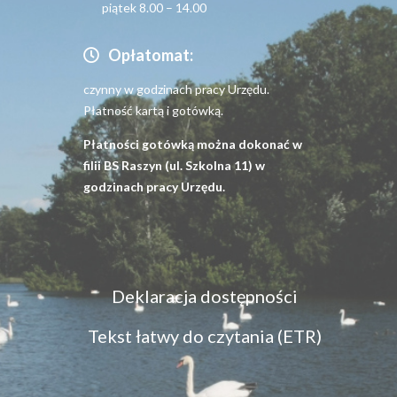
piątek 8.00 – 14.00
Opłatomat:
czynny w godzinach pracy Urzędu.
Płatność kartą i gotówką.
Płatności gotówką można dokonać w
filii BS Raszyn (ul. Szkolna 11) w
godzinach pracy Urzędu.
Menu
Deklaracja dostępności
dostępność
Tekst łatwy do czytania (ETR)