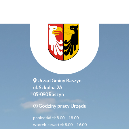
Urząd Gminy Raszyn
ul. Szkolna 2A
05-090 Raszyn
Godziny pracy Urzędu:
poniedziałek 8.00 – 18.00
wtorek-czwartek 8.00 – 16.00