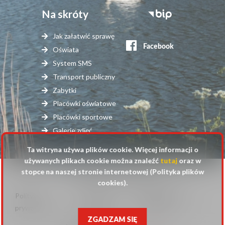
Na skróty
Stopka
serwisy
Jak załatwić sprawę
zewnętrzne
Oświata
System SMS
Transport publiczny
Zabytki
Placówki oświatowe
Placówki sportowe
Galerie zdjęć
Ta witryna używa plików cookie. Więcej informacji o
używanych plikach cookie można znaleźć
tutaj
oraz w
stopce na naszej stronie internetowej (Polityka plików
© 2025 Urząd Gminy Raszyn
cookies).
Polityka
Mapa
Polityka plików
Stopka
prywatności
strony
cookies
ZGADZAM SIĘ