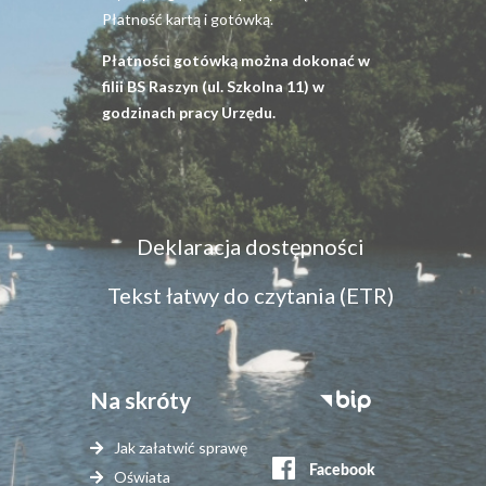
Płatność kartą i gotówką.
Płatności gotówką można dokonać w
filii BS Raszyn (ul. Szkolna 11) w
godzinach pracy Urzędu.
Menu
Deklaracja dostępności
dostępność
Tekst łatwy do czytania (ETR)
Na skróty
Stopka
serwisy
Jak załatwić sprawę
zewnętrzne
Oświata