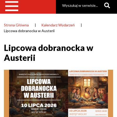
Szukaj
Strona Główna
Kalendarz Wydarzeń
Ścieżka
Lipcowa dobranocka w Austerii
nawigacyjna
Lipcowa dobranocka w
Austerii