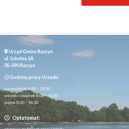
Urząd Gminy Raszyn
ul. Szkolna 2A
05-090 Raszyn
Godziny pracy Urzędu:
poniedziałek 8.00 – 18.00
wtorek-czwartek 8.00 – 16.00
piątek 8.00 – 14.00
Opłatomat:
czynny w godzinach pracy Urzędu.