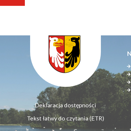
N
Menu
Deklaracja dostępności
S
dostępność
s
Tekst łatwy do czytania (ETR)
z