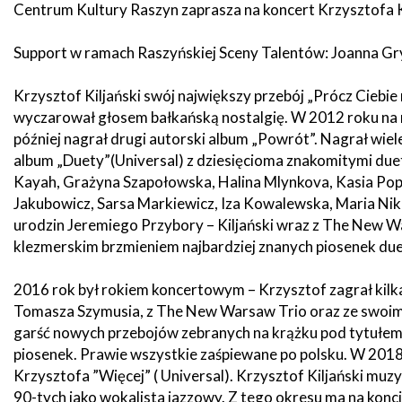
Centrum Kultury Raszyn zaprasza na koncert Krzysztofa Kil
zdrowo
Ochrona
Środowiska
Will
Zamówienia
i
open
Publiczne
Support w ramach Raszyńskiej Sceny Talentów: Joanna Gryg
Organiz
Gospodarka
in
pozarz
Odpadami
new
window
Krzysztof Kiljański swój największy przebój „Prócz Ciebie 
Eko
wyczarował głosem bałkańską nostalgię. W 2012 roku na
Raszyn
Policja
Oświata
później nagrał drugi autorski album „Powrót”. Nagrał wiel
album „Duety”(Universal) z dziesięcioma znakomitymi duet
Dostępność
Jednost
Kayah, Grażyna Szapołowska, Halina Mlynkova, Kasia Po
Zgłaszanie
OSP
awarii
Jakubowicz, Sarsa Markiewicz, Iza Kowalewska, Maria Nikli
Język
urodzin Jeremiego Przybory – Kiljański wraz z The New Wa
migowy
Parafie
klezmerskim brzmieniem najbardziej znanych piosenek d
System
w
SMS
Urzędzie
2016 rok był rokiem koncertowym – Krzysztof zagrał kilka
Publika
o
Tomasza Szymusia, z The New Warsaw Trio oraz ze swoimi
Konsultacje
Raszyni
społeczne
garść nowych przebojów zebranych na krążku pod tytułem „S
piosenek. Prawie wszystkie zaśpiewane po polsku. W 2018 
Krzysztofa ”Więcej” ( Universal). Krzysztof Kiljański muzyc
Planowane
wyłączenia
90-tych jako wokalista jazzowy. Z tego okresu ma na koncie 