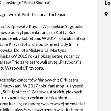
Lo
jańskiego "Polski Sinatra".
tne
o -wokal, Piotr Piskorz - fortepian
acje
ądowe
nic” zaśpiewał z Kayah. W projekcie Yugopolis
 nowo odkrył piosenki Jonasza Kofty. Rok
e piosenek z kobietami. W 2014 roku ukazał się
ami Krzysztofa i div polskiej estrady (m.in
ki
powska, Dorota Miśkiewicz, Martyna
ńska).W 2015 roku z okazji setnej rocznicy
rsaw Trio zarejestrowali płytę „Przybora” z
uetu Wasowski/Przybora.
dziesiąt koncertów filmowych z Orkiestrą
cje
 muzykami. W 2017 roku fani mogli usłyszeć
e
till right here”. Zestaw autorkich, pięknych
r. ukazała się trzecia autorska płyta
zną karierę rozpoczął w pierwszej połowie lat
kilka najwyższych wyróżnień w tej kategorii