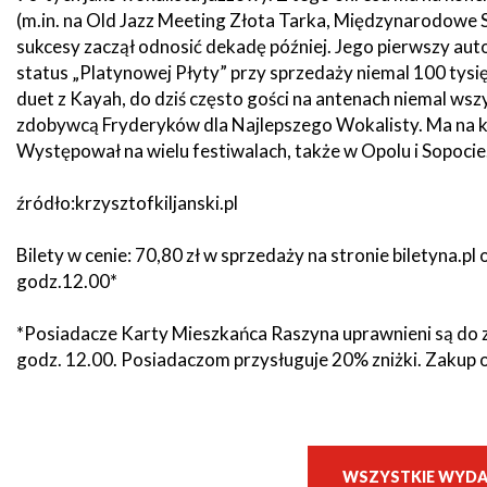
(m.in. na Old Jazz Meeting Złota Tarka, Międzynarodow
sukcesy zaczął odnosić dekadę później. Jego pierwszy a
Seniorzy
status „Platynowej Płyty” przy sprzedaży niemal 100 tysie
duet z Kayah, do dziś często gości na antenach niemal ws
zdobywcą Fryderyków dla Najlepszego Wokalisty. Ma na k
Występował na wielu festiwalach, także w Opolu i Sopocie
źródło:krzysztofkiljanski.pl
Bilety w cenie: 70,80 zł w sprzedaży na stronie biletyna.p
godz.12.00*
*Posiadacze Karty Mieszkańca Raszyna uprawnieni są do za
godz. 12.00. Posiadaczom przysługuje 20% zniżki. Zakup o
WSZYSTKIE WYDA