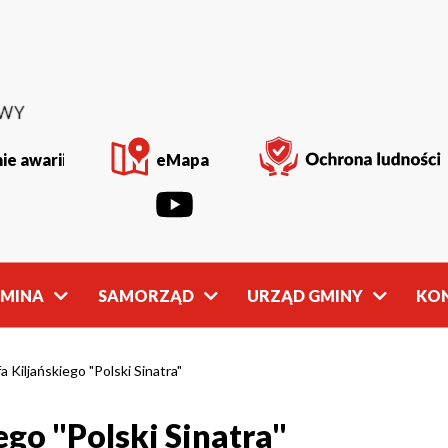
ie awarii
eMapa
GMINA
SAMORZĄD
URZĄD GMINY
KO
Rada
Władze
Gminy
Gminy
 Kiljańskiego "Polski Sinatra"
ego "Polski Sinatra"
owości
Młodzieżowa
Referaty
Rada Gminy