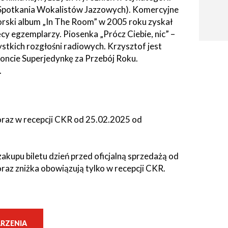
e Spotkania Wokalistów Jazzowych). Komercyjne
utorski album „In The Room” w 2005 roku zyskał
̨cy egzemplarzy. Piosenka „Prócz Ciebie, nic” –
zystkich rozgłośni radiowych. Krzysztof jest
oncie Superjedynkę za Przebój Roku.
.
l oraz w recepcji CKR od 25.02.2025 od
kupu biletu dzień przed oficjalną sprzedażą od
raz zniżka obowiązują tylko w recepcji CKR.
RZENIA