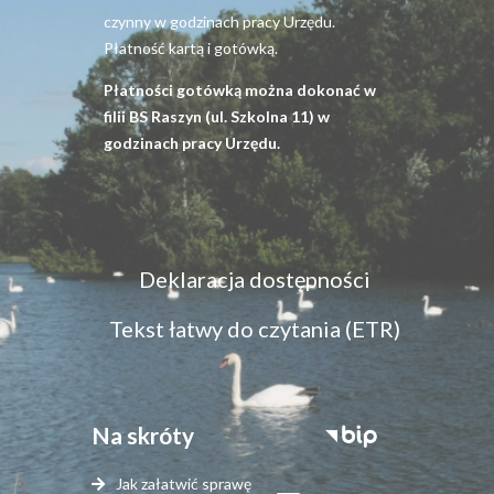
czynny w godzinach pracy Urzędu.
Płatność kartą i gotówką.
Płatności gotówką można dokonać w
filii BS Raszyn (ul. Szkolna 11) w
godzinach pracy Urzędu.
Menu
Deklaracja dostępności
dostępność
Tekst łatwy do czytania (ETR)
Na skróty
Stopka
serwisy
Jak załatwić sprawę