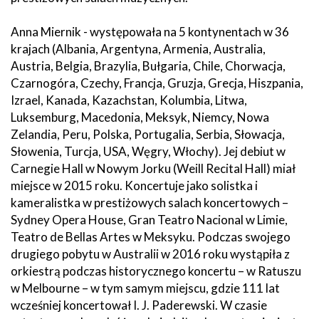
Anna Miernik - występowała na 5 kontynentach w 36
krajach (Albania, Argentyna, Armenia, Australia,
Austria, Belgia, Brazylia, Bułgaria, Chile, Chorwacja,
Czarnogóra, Czechy, Francja, Gruzja, Grecja, Hiszpania,
Izrael, Kanada, Kazachstan, Kolumbia, Litwa,
Luksemburg, Macedonia, Meksyk, Niemcy, Nowa
Zelandia, Peru, Polska, Portugalia, Serbia, Słowacja,
Słowenia, Turcja, USA, Węgry, Włochy). Jej debiut w
Carnegie Hall w Nowym Jorku (Weill Recital Hall) miał
miejsce w 2015 roku. Koncertuje jako solistka i
kameralistka w prestiżowych salach koncertowych –
Sydney Opera House, Gran Teatro Nacional w Limie,
Teatro de Bellas Artes w Meksyku. Podczas swojego
drugiego pobytu w Australii w 2016 roku wystąpiła z
orkiestrą podczas historycznego koncertu – w Ratuszu
w Melbourne – w tym samym miejscu, gdzie 111 lat
wcześniej koncertował I. J. Paderewski. W czasie