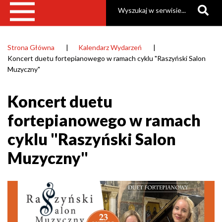
Szukaj
Strona Główna
Kalendarz Wydarzeń
Ścieżka
Koncert duetu fortepianowego w ramach cyklu "Raszyński Salon
nawigacyjna
Muzyczny"
Koncert duetu
fortepianowego w ramach
cyklu "Raszyński Salon
Muzyczny"