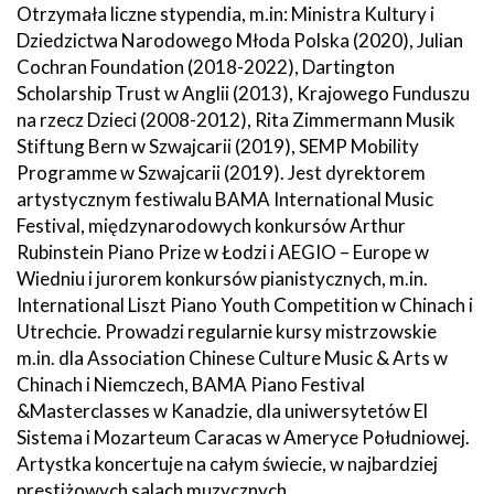
Otrzymała liczne stypendia, m.in: Ministra Kultury i
Dziedzictwa Narodowego Młoda Polska (2020), Julian
Cochran Foundation (2018-2022), Dartington
Scholarship Trust w Anglii (2013), Krajowego Funduszu
na rzecz Dzieci (2008-2012), Rita Zimmermann Musik
Stiftung Bern w Szwajcarii (2019), SEMP Mobility
Programme w Szwajcarii (2019). Jest dyrektorem
artystycznym festiwalu BAMA International Music
Festival, międzynarodowych konkursów Arthur
Rubinstein Piano Prize w Łodzi i AEGIO – Europe w
Wiedniu i jurorem konkursów pianistycznych, m.in.
International Liszt Piano Youth Competition w Chinach i
Utrechcie. Prowadzi regularnie kursy mistrzowskie
m.in. dla Association Chinese Culture Music & Arts w
Chinach i Niemczech, BAMA Piano Festival
&Masterclasses w Kanadzie, dla uniwersytetów El
Sistema i Mozarteum Caracas w Ameryce Południowej.
Artystka koncertuje na całym świecie, w najbardziej
prestiżowych salach muzycznych.