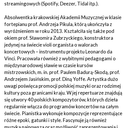
streamingowych (Spotify, Deezer, Tidal itp.).
Absolwentka krakowskiej Akademii Muzycznej w klasie
fortepianu prof. Andrzeja Pikula, którą ukończyła z
wyróżnieniem w roku 2013. Kształciła się także pod
okiem prof. Sławomira Zubrzyckiego, konstruktora
jedynej na świecie violi organista o walorach
koncertowych – instrumentu projektu Leonardo da
Vinci. Pracowała również z wybitnymi pedagogami o
międzynarodowej sławie w czasie kursów
mistrzowskich, m. in. prof. Paulem Badurą-Skodą, prof.
Andrzejem Jasińskim, prof. Diną Yoffe. Artystka dużo
uwagi poświęca promocji polskiej muzyki oraz rodzimej
kultury poza granicami kraju. W jej repertuarze znajdują
się utwory 40 polskich kompozytorów, których dzieła
regularnie włącza do programów koncertów na całym
świecie. Pianistka wykonuje kompozycje reprezentujące
różne epoki, gatunki i style. Fascynuje ją również
muzyka najnowsza oraz możliwość zaprezentowania i