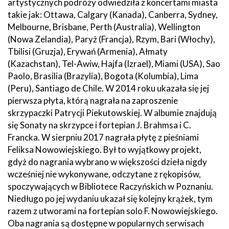
artystycznych podróży odwiedziła z koncertami miasta
takie jak: Ottawa, Calgary (Kanada), Canberra, Sydney,
Melbourne, Brisbane, Perth (Australia), Wellington
(Nowa Zelandia), Paryż (Francja), Rzym, Bari (Włochy),
Tbilisi (Gruzja), Erywań (Armenia), Ałmaty
(Kazachstan), Tel-Awiw, Hajfa (Izrael), Miami (USA), Sao
Paolo, Brasilia (Brazylia), Bogota (Kolumbia), Lima
(Peru), Santiago de Chile. W 2014 roku ukazała się jej
pierwsza płyta, którą nagrała na zaproszenie
skrzypaczki Patrycji Piekutowskiej. W albumie znajdują
się Sonaty na skrzypce i fortepian J. Brahmsa i C.
Francka. W sierpniu 2017 nagrała płytę z pieśniami
Feliksa Nowowiejskiego. Był to wyjątkowy projekt,
gdyż do nagrania wybrano w większości dzieła nigdy
wcześniej nie wykonywane, odczytane z rękopisów,
spoczywających w Bibliotece Raczyńskich w Poznaniu.
Niedługo po jej wydaniu ukazał się kolejny krążek, tym
razem z utworami na fortepian solo F. Nowowiejskiego.
Oba nagrania są dostępne w popularnych serwisach