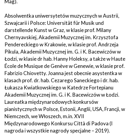
Mag).
Absolwentka uniwersytetów muzycznych w Austrii,
Szwajcarii i Polsce: Universität für Musik und
darstellende Kunst w Graz, w klasie prof. Milany
Chernyavskiej, Akademii Muzycznej im. Krzysztofa
Pendereckiego w Krakowie, w klasie prof. Andrzeja
Pikula, Akademii Muzycznej im. G. i K. Bacewiczów w
Łodzi, w klasie dr hab. Hanny Holeksy, a także w Haute
École de Musique de Genève w Genewie, w klasie prof.
Fabrizio Chiovetty. Joanna jest obecnie asystentka w
klasach prof. dr. hab. Cezarego Saneckiego i dr. hab.
Łukasza Kwiatkowskiego w Katedrze Fortepianu
Akademii Muzycznej im. G. i K. Bacewiczów w Łodzi.
Laureatka międzynarodowych konkursów
pianistycznych w Polsce, Estonii, Anglii, USA, Francji, w
Niemczech, we Włoszech, m.in. XVII
Międzynarodowego Konkursu Città di Padova (I
nagroda i wszystkie nagrody specjalne – 2019).