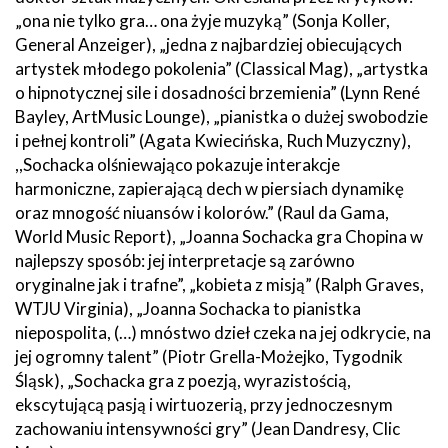
„ona nie tylko gra… ona żyje muzyką” (Sonja Koller,
General Anzeiger), „jedna z najbardziej obiecujących
artystek młodego pokolenia” (Classical Mag), „artystka
o hipnotycznej sile i dosadności brzemienia” (Lynn René
Bayley, ArtMusic Lounge), „pianistka o dużej swobodzie
i pełnej kontroli” (Agata Kwiecińska, Ruch Muzyczny),
,,Sochacka olśniewająco pokazuje interakcje
harmoniczne, zapierającą dech w piersiach dynamikę
oraz mnogość niuansów i kolorów.” (Raul da Gama,
World Music Report), „Joanna Sochacka gra Chopina w
najlepszy sposób: jej interpretacje są zarówno
oryginalne jak i trafne”, „kobieta z misją” (Ralph Graves,
WTJU Virginia), „Joanna Sochacka to pianistka
niepospolita, (…) mnóstwo dzieł czeka na jej odkrycie, na
jej ogromny talent” (Piotr Grella-Możejko, Tygodnik
Śląsk), „Sochacka gra z poezją, wyrazistością,
ekscytującą pasją i wirtuozerią, przy jednoczesnym
zachowaniu intensywności gry” (Jean Dandresy, Clic