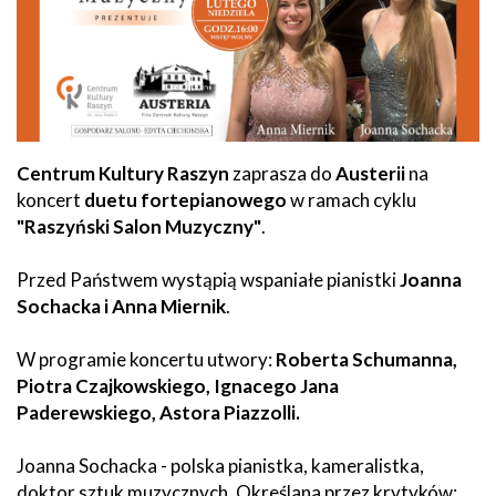
Centrum Kultury Raszyn
zaprasza do
Austerii
na
koncert
duetu fortepianowego
w ramach cyklu
"Raszyński Salon Muzyczny"
.
Przed Państwem wystąpią wspaniałe pianistki
Joanna
Sochacka i Anna Miernik
.
W programie koncertu utwory:
Roberta Schumanna,
Piotra Czajkowskiego, Ignacego Jana
Paderewskiego, Astora Piazzolli.
Joanna Sochacka - polska pianistka, kameralistka,
doktor sztuk muzycznych. Określana przez krytyków: