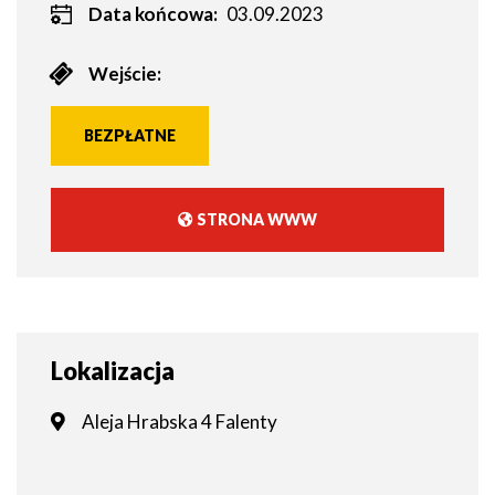
Data końcowa:
03.09.2023
Wejście:
BEZPŁATNE
STRONA WWW
WILL
OPEN
IN
NEW
WINDOW
Lokalizacja
Aleja Hrabska 4 Falenty