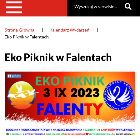
Szukaj
Strona Główna
Kalendarz Wydarzeń
Ścieżka
Eko Piknik w Falentach
nawigacyjna
Eko Piknik w Falentach