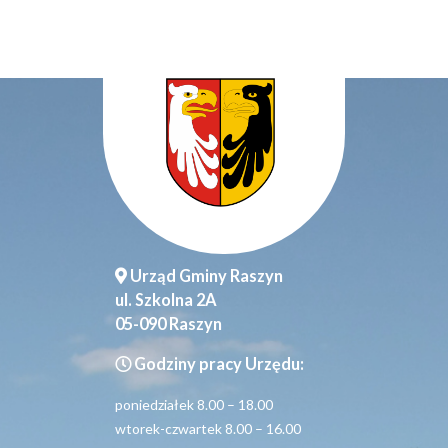
Urząd Gminy Raszyn
ul. Szkolna 2A
05-090 Raszyn
Godziny pracy Urzędu:
poniedziałek 8.00 – 18.00
wtorek-czwartek 8.00 – 16.00