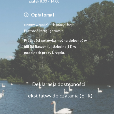
piątek 8.00 – 14.00
Opłatomat:
czynny w godzinach pracy Urzędu.
Płatność kartą i gotówką.
Płatności gotówką można dokonać w
filii BS Raszyn (ul. Szkolna 11) w
godzinach pracy Urzędu.
Menu
Deklaracja dostępności
dostępność
Tekst łatwy do czytania (ETR)