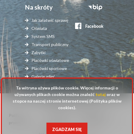
Na skróty
Stopka
serwisy
Jak załatwić sprawę
zewnętrzne
Oświata
System SMS
Transport publiczny
Zabytki
Placówki oświatowe
Placówki sportowe
Galerie zdjęć
Ta witryna używa plików cookie. Więcej informacji o
używanych plikach cookie można znaleźć
tutaj
oraz w
stopce na naszej stronie internetowej (Polityka plików
© 2025 Urząd Gminy Raszyn
cookies).
Polityka
Mapa
Polityka plików
Stopka
prywatności
strony
cookies
ZGADZAM SIĘ
fot. Anna Pluta