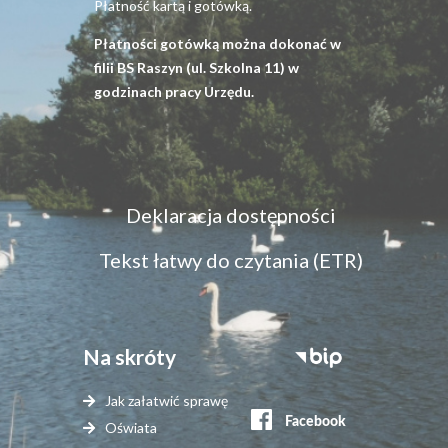
Płatność kartą i gotówką.
Płatności gotówką można dokonać w
filii BS Raszyn (ul. Szkolna 11) w
godzinach pracy Urzędu.
Menu
Deklaracja dostępności
dostępność
Tekst łatwy do czytania (ETR)
Na skróty
Stopka
serwisy
Jak załatwić sprawę
zewnętrzne
Oświata