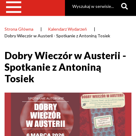
Szukaj
Strona Główna
Kalendarz Wydarzeń
Ścieżka
Dobry Wieczór w Austerii - Spotkanie z Antoniną Tosiek
nawigacyjna
Dobry Wieczór w Austerii -
Spotkanie z Antoniną
Tosiek