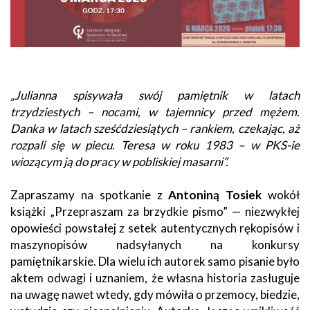
„Julianna spisywała swój pamiętnik w latach
trzydziestych – nocami, w tajemnicy przed mężem.
Danka w latach sześćdziesiątych – rankiem, czekając, aż
rozpali się w piecu. Teresa w roku 1983 – w PKS-ie
wiozącym ją do pracy w pobliskiej masarni”.
Zapraszamy na spotkanie z
Antoniną Tosiek
wokół
książki „Przepraszam za brzydkie pismo” — niezwykłej
opowieści powstałej z setek autentycznych rękopisów i
maszynopisów nadsyłanych na konkursy
pamiętnikarskie. Dla wielu ich autorek samo pisanie było
aktem odwagi i uznaniem, że własna historia zasługuje
na uwagę nawet wtedy, gdy mówiła o przemocy, biedzie,