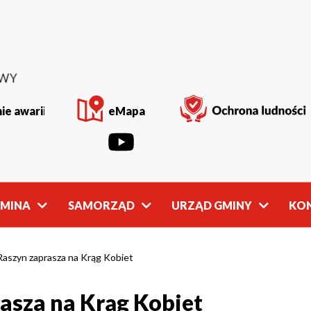
ie awarii
eMapa
GMINA
SAMORZĄD
URZĄD GMINY
KO
Rada
Władze
Gminy
Gminy
aszyn zaprasza na Krąg Kobiet
asza na Krąg Kobiet
owości
Młodzieżowa
Referaty
Rada Gminy