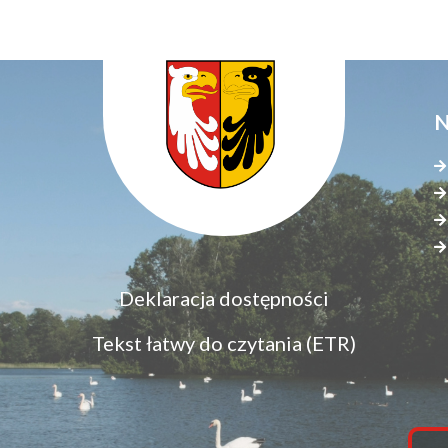
N
Menu
Deklaracja dostępności
S
dostępność
s
Tekst łatwy do czytania (ETR)
z