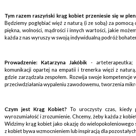
zdrowo
Ochrona
Środowiska
Will
Zamówienia
Tym razem raszyński krąg kobiet przeniesie się w plen
i
open
Publiczne
Organiz
Gospodarka
in
Będziemy pogłębiać więź z naturą (i ze sobą) za pomoc
pozarz
Odpadami
new
piękna, wolności, mądrości i innych wartości, jakie może
window
Eko
każda z nas wyruszy w swoją indywidualną podróż bohaterk
Raszyn
Policja
Oświata
Dostępność
Jednost
Zgłaszanie
Prowadzenie: Katarzyna Jakóbik
- arteterapeutka;
OSP
awarii
komunikacji opartej na empatii i trenerka więzi z naturą
Język
gdzie zarządzała zespołem. Rozwija swoje kompetencje
migowy
Parafie
System
w
przeciwdziałania wypaleniu zawodowemu, tworzenia mikro 
SMS
Urzędzie
Publika
o
Konsultacje
Czym jest Krąg Kobiet?
To uroczysty czas, kiedy p
Raszyni
społeczne
wyrozumiałość i zrozumienie. Chcemy, żeby każda z kobiet 
Widzimy krąg kobiet jako okazję do wielopokoleniowego 
Planowane
z kobiet bywa wzmocnieniem lub inspiracją dla pozostałych
wyłączenia