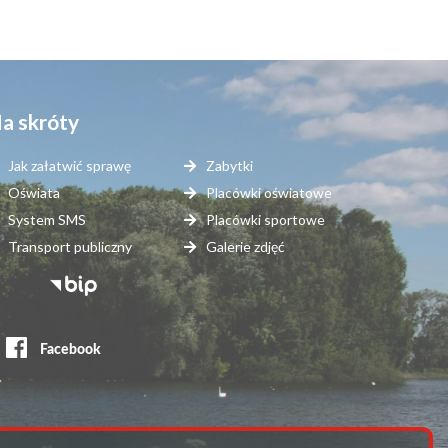
a skróty
Jak załatwić sprawę
Zabytki
Oświata
Placówki oświatowe
System SMS
Placówki sportowe
Transport publiczny
Galerie zdjęć
topka
erwisy
ewnętrzne