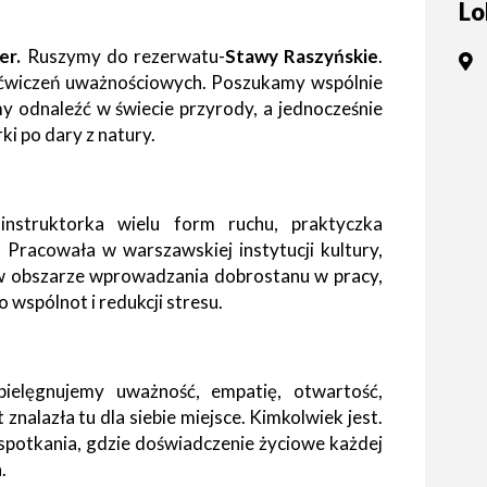
Lo
tne
er.
Ruszymy do rezerwatu-
Stawy Raszyńskie
.
acje
ą ćwiczeń uważnościowych. Poszukamy wspólnie
ądowe
my odnaleźć w świecie przyrody, a jednocześnie
i po dary z natury.
ki
 instruktorka wielu form ruchu, praktyczka
. Pracowała w warszawskiej instytucji kultury,
 w obszarze wprowadzania dobrostanu w pracy,
wspólnot i redukcji stresu.
cje
ielęgnujemy uważność, empatię, otwartość,
e
znalazła tu dla siebie miejsce. Kimkolwiek jest.
spotkania, gdzie doświadczenie życiowe każdej
.