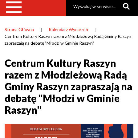
Szukaj
w
Gminie
Raszyn&quot;
Strona Główna
Kalendarz Wydarzeń
Ścieżka
Centrum Kultury Raszyn razem z Młodzieżową Radą Gminy Raszyn
|
nawigacyjna
zapraszają na debatę "Młodzi w Gminie Raszyn"
Gmina
Raszyn
Centrum Kultury Raszyn
razem z Młodzieżową Radą
Gminy Raszyn zapraszają na
debatę "Młodzi w Gminie
Raszyn"