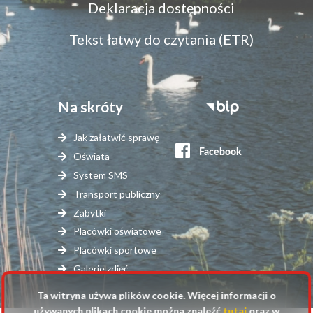
Menu
Deklaracja dostępności
dostępność
Tekst łatwy do czytania (ETR)
Na skróty
Stopka
serwisy
Jak załatwić sprawę
zewnętrzne
Oświata
System SMS
Transport publiczny
Zabytki
Placówki oświatowe
Placówki sportowe
Galerie zdjęć
Ta witryna używa plików cookie. Więcej informacji o
używanych plikach cookie można znaleźć
tutaj
oraz w