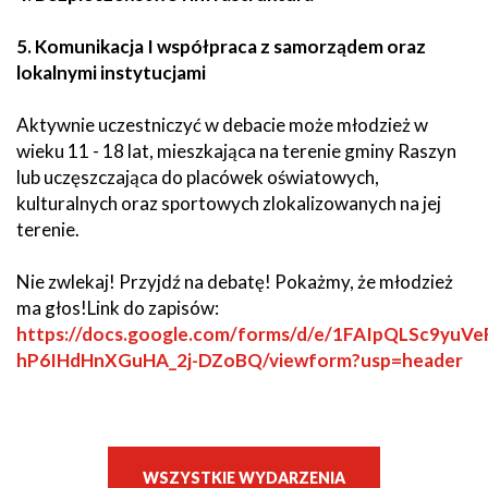
5. Komunikacja I współpraca z samorządem oraz
lokalnymi instytucjami
Aktywnie uczestniczyć w debacie może młodzież w
wieku 11 - 18 lat, mieszkająca na terenie gminy Raszyn
lub uczęszczająca do placówek oświatowych,
kulturalnych oraz sportowych zlokalizowanych na jej
terenie.
Nie zwlekaj! Przyjdź na debatę! Pokażmy, że młodzież
ma głos!Link do zapisów:
https://docs.google.com/forms/d/e/1FAIpQLSc9yu
hP6IHdHnXGuHA_2j-DZoBQ/viewform?usp=header
WSZYSTKIE WYDARZENIA