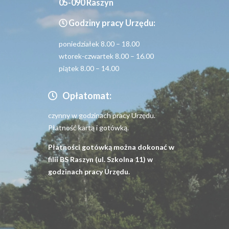
05-090 Raszyn
Godziny pracy Urzędu:
poniedziałek 8.00 – 18.00
wtorek-czwartek 8.00 – 16.00
piątek 8.00 – 14.00
Opłatomat:
czynny w godzinach pracy Urzędu.
Płatność kartą i gotówką.
Płatności gotówką można dokonać w
filii BS Raszyn (ul. Szkolna 11) w
godzinach pracy Urzędu.