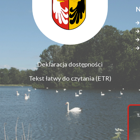
N
Menu
Deklaracja dostępności
S
dostępność
s
Tekst łatwy do czytania (ETR)
z
T