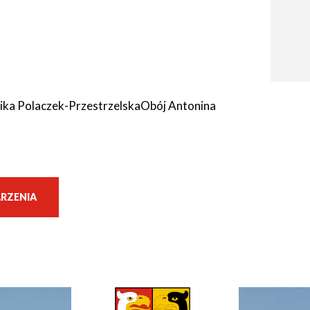
nika Polaczek-PrzestrzelskaObój Antonina
RZENIA