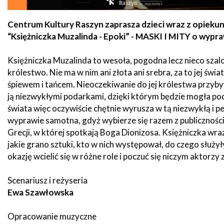
zdrowo
Ochrona
Środowiska
Will
Zamówienia
Centrum Kultury Raszyn zaprasza dzieci wraz z opiekun
i
open
Publiczne
Organiz
“Księżniczka Muzalinda - Epoki” - MASKI I MITY o wy
Gospodarka
in
pozarz
Odpadami
new
window
Eko
Księżniczka Muzalinda to wesoła, pogodna lecz nieco szal
Raszyn
Policja
królestwo. Nie ma w nim ani złota ani srebra, za to jej świ
Oświata
śpiewem i tańcem. Nieoczekiwanie do jej królestwa przyb
Dostępność
ją niezwykłymi podarkami, dzięki którym będzie mogła po
Jednost
Zgłaszanie
OSP
świata więc oczywiście chętnie wyrusza w tą niezwykłą i pe
awarii
wyprawie samotna, gdyż wybierze się razem z publicznośc
Język
migowy
Grecji, w której spotkają Boga Dionizosa. Księżniczka wraz
Parafie
System
w
jakie grano sztuki, kto w nich występował, do czego służyły
SMS
Urzędzie
okazję wcielić się w różne role i poczuć się niczym aktorz
Publika
o
Konsultacje
Scenariusz i reżyseria
Raszyni
społeczne
Ewa Szawłowska
Planowane
Opracowanie muzyczne
wyłączenia