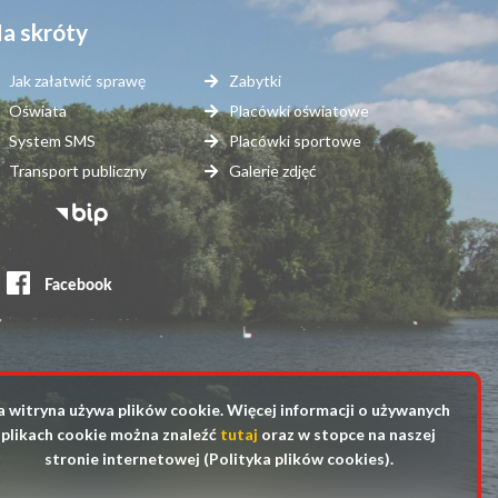
a skróty
Jak załatwić sprawę
Zabytki
Oświata
Placówki oświatowe
System SMS
Placówki sportowe
Transport publiczny
Galerie zdjęć
topka
erwisy
ewnętrzne
a witryna używa plików cookie. Więcej informacji o używanych
plikach cookie można znaleźć
tutaj
oraz w stopce na naszej
stronie internetowej (Polityka plików cookies).