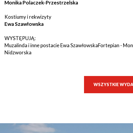
Monika Polaczek-Przestrzelska
Seniorzy
Kostiumy i rekwizyty
Ewa Szawłowska
WYSTĘPUJĄ:
Muzalinda i inne postacie Ewa SzawłowskaFortepian - Mo
Nidzworska
WSZYSTKIE WYDA