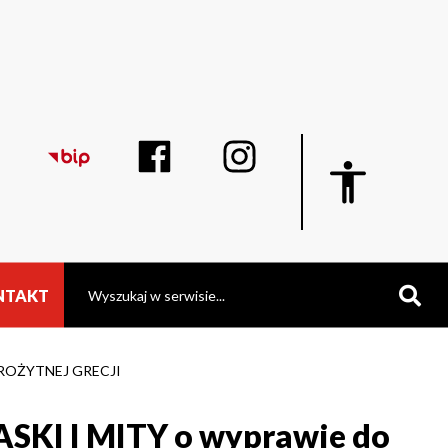
Display
blok
z
ustawieniami
dostępności
Szukaj
NTAKT
STAROŻYTNEJ GRECJI
MASKI I MITY o wyprawie do