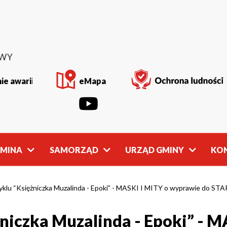
ie awarii
eMapa
GMINA
SAMORZĄD
URZĄD GMINY
KO
Rada
Władze
Gminy
Gminy
cyklu “Księżniczka Muzalinda - Epoki” - MASKI I MITY o wyprawie do 
żniczka Muzalinda - Epoki” - 
owości
Młodzieżowa
Referaty
Rada Gminy