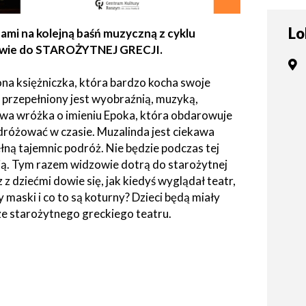
tne
Lo
ami na kolejną baśń muzyczną z cyklu
acje
prawie do STAROŻYTNEJ GRECJI.
ądowe
ona księżniczka, która bardzo kocha swoje
at przepełniony jest wyobraźnią, muzyką,
ywa wróżka o imieniu Epoka, która obdarowuje
dróżować w czasie. Muzalinda jest ciekawa
ki
łną tajemnic podróż. Nie będzie podczas tej
ią. Tym razem widzowie dotrą do starożytnej
 z dziećmi dowie się, jak kiedyś wyglądał teatr,
 maski i co to są koturny? Dzieci będą miały
y ze starożytnego greckiego teatru.
cje
e