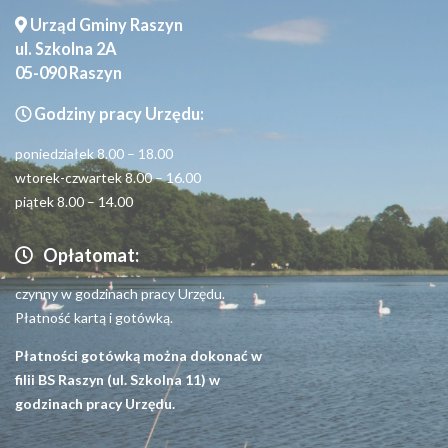
Urząd Gminy Raszyn
ul. Szkolna 2A
05-090 Raszyn
Godziny pracy Urzędu:
poniedziałek 8.00 – 18.00
wtorek-czwartek 8.00 – 16.00
piątek 8.00 – 14.00
Opłatomat:
czynny w godzinach pracy Urzędu.
Płatność kartą i gotówką.
Płatności gotówką można dokonać w
filii BS Raszyn (ul. Szkolna 11) w
godzinach pracy Urzędu.