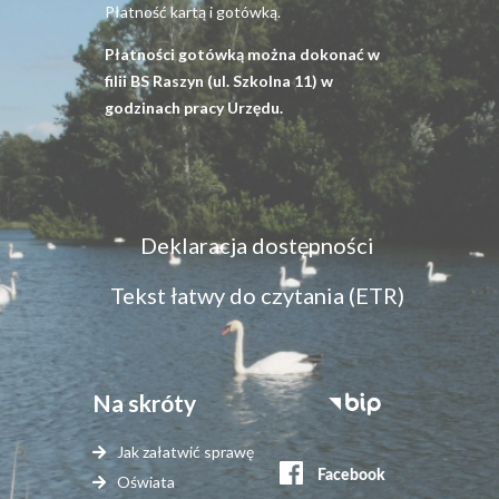
Płatność kartą i gotówką.
Płatności gotówką można dokonać w
filii BS Raszyn (ul. Szkolna 11) w
godzinach pracy Urzędu.
Menu
Deklaracja dostępności
dostępność
Tekst łatwy do czytania (ETR)
Na skróty
Stopka
serwisy
Jak załatwić sprawę
zewnętrzne
Oświata