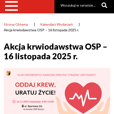
Szukaj
Strona Główna
Kalendarz Wydarzeń
Ścieżka
Akcja krwiodawstwa OSP – 16 listopada 2025 r.
nawigacyjna
Akcja krwiodawstwa OSP –
16 listopada 2025 r.