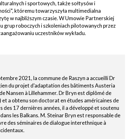
turalnych i sportowych, także sołtysów i
ności”, któremu towarzyszyła multimedialna
izytę w najbliższym czasie. W Umowie Partnerskiej
grup roboczych i szkoleniach pilotowanych przez
im zaangażowaniu uczestników wykładu.
eptembre 2021, la commune de Raszyn a accueilli Dr
gien du projet d'adaptation des bâtiments Austeria
 de Nansen à Lillehammer. Dr Bryn est diplômé de
) et a obtenu son doctorat en études américaines de
s des 17 dernières années, il a développé et soutenu
dans les Balkans. M. Steinar Bryn est responsable de
uvre des séminaires de dialogue interethnique à
ccidentaux.