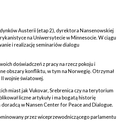
udynków Austerii (etap 2), dyrektora Nansenowskiej
merykanistyce na Uniwersytecie w Minnesocie. W ciągu
wanie i realizację seminariów dialogu
oich doświadczeń z pracy na rzecz pokoju i
inne obszary konfliktu, w tym na Norwegię. Otrzymał
II wojnie światowej.
ich miast jak Vukovar, Srebrenica czy na terytorium
ikował liczne artykuły i ma bogatą historię
m doradcą w Nansen Center for Peace and Dialogue.
Nominowany przez wiceprzewodniczącego parlamentu