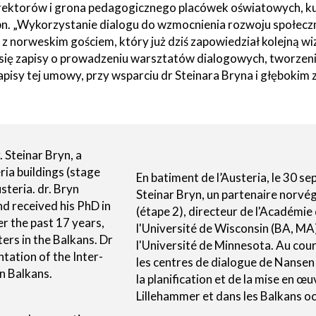
yrektorów i grona pedagogicznego placówek oświatowych, kul
tne
 pn. „Wykorzystanie dialogu do wzmocnienia rozwoju społecz
 z norweskim gościem, który już dziś zapowiedział kolejną w
acje
ę zapisy o prowadzeniu warsztatów dialogowych, tworzeniu 
ądowe
 zapisy tej umowy, przy wsparciu dr Steinara Bryna i głębok
ki
Steinar Bryn, a
ria buildings (stage
En batiment de l’Austeria, le 30 s
steria. dr. Bryn
Steinar Bryn, un partenaire norvé
d received his PhD in
(étape 2), directeur de l'Académie
r the past 17 years,
l'Université de Wisconsin (BA, MA
cje
rs in the Balkans. Dr
l'Université de Minnesota. Au cour
e
tation of the Inter-
les centres de dialogue de Nansen 
n Balkans.
la planification et de la mise en œ
Lillehammer et dans les Balkans o