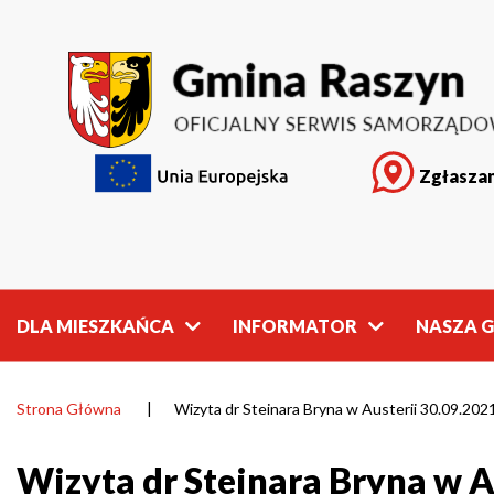
Wizyta
Przejdź
Przejdź
Przejdź
Przejdź
do
do
do
do
dr
menu
treści
wyszukiwarki
stopki
głównego
Steinara
Bryna
Zgłaszan
Menu
w
top
Austerii
30.09.2021
r.
DLA MIESZKAŃCA
INFORMATOR
NASZA 
|
Gmina
Jak
Plany
Opis
Raszyn
załatwić
zagospodarowania
Gminy
Strona Główna
Wizyta dr Steinara Bryna w Austerii 30.09.2021
Ścieżka
sprawę
przestrzennego
nawigacyjna
Wizyta dr Steinara Bryna w Au
Miejsc
Karta
Programy