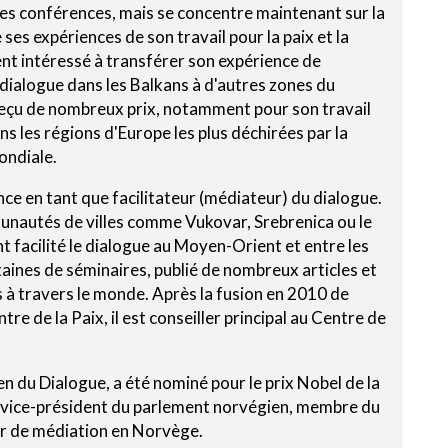
 les conférences, mais se concentre maintenant sur la
ses expériences de son travail pour la paix et la
ment intéressé à transférer son expérience de
 dialogue dans les Balkans à d'autres zones du
a reçu de nombreux prix, notamment pour son travail
ns les régions d'Europe les plus déchirées par la
ondiale.
ce en tant que facilitateur (médiateur) du dialogue.
munautés de villes comme Vukovar, Srebrenica ou le
t facilité le dialogue au Moyen-Orient et entre les
ntaines de séminaires, publié de nombreux articles et
s à travers le monde. Après la fusion en 2010 de
 de la Paix, il est conseiller principal au Centre de
n du Dialogue, a été nominé pour le prix Nobel de la
vice-président du parlement norvégien, membre du
r de médiation en Norvège.