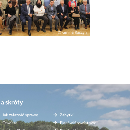
a skróty
Jak załatwić sprawę
Zabytki
Oświata
Placówki oświatowe