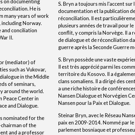
ses on documenting
S. Bryn a toujours mis l'accent sur
conciliation. He is
documentation et la publication de 
rom many years of work
réconciliation. Il est particulière
t, including Norway.
plusieurs années de travail pour le
 and conciliation
conflit, y compris la Norvège. Il 
ar II.
de dialogue et de réconciliation da
guerre après la Seconde Guerre m
S. Bryn possède une vaste expérien
tor (mediator) of
Il est très apprécié parmi les com
ties such as Vukovar,
territoire du Kosovo. Il a égalemen
 dialogue in the Middle
clans somaliens. Il a dirigé des ce
eds of seminars,
a une riche histoire de conférence
ry around the world.
Nansen Dialogue et Norvégien Centre
n Peace Center in
Nansen pour la Paix et Dialogue.
eace and Dialogue.
Steinar Bryn, avec le Réseau Nanse
s nominated for the
paix en 2009-2014. Nommé par le 
-chairman of the
parlement bosniaque et professeu
ent and a professor