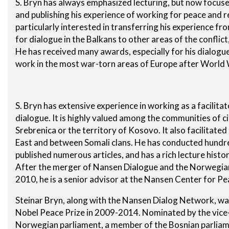
S. Bryn has always emphasized lecturing, but now focu
and publishing his experience of working for peace and re
Seniorzy
particularly interested in transferring his experience f
for dialogue in the Balkans to other areas of the conflic
He has received many awards, especially for his dialogue
work in the most war-torn areas of Europe after World W
S. Bryn has extensive experience in working as a facilita
dialogue. It is highly valued among the communities of ci
Srebrenica or the territory of Kosovo. It also facilitated
East and between Somali clans. He has conducted hundr
published numerous articles, and has a rich lecture histo
After the merger of Nansen Dialogue and the Norwegia
2010, he is a senior advisor at the Nansen Center for P
Steinar Bryn, along with the Nansen Dialog Network, wa
Nobel Peace Prize in 2009-2014. Nominated by the vice
Norwegian parliament, a member of the Bosnian parliam