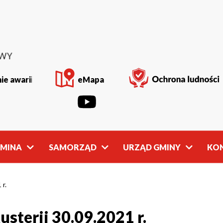
ie awarii
eMapa
GMINA
SAMORZĄD
URZĄD GMINY
KO
Rada
Władze
Gminy
Gminy
 r.
sterii 30.09.2021 r.
owości
Młodzieżowa
Referaty
Rada Gminy