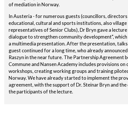
of mediation in Norway.
In Austeria - for numerous guests (councillors, director
educational, cultural and sports institutions, also villag
representatives of Senior Clubs), Dr Bryn gave a lecture
dialogue to strengthen community development", whic
a multimedia presentation. After the presentation, talk
guest continued for a long time, who already announced h
Raszyn in the near future. The Partnership Agreement 
Commune and Nansen Academy includes provisions on c
workshops, creating working groups and training piloted
Norway. We have already started to implement the provi
agreement, with the support of Dr. Steinar Bryn and th
the participants of the lecture.