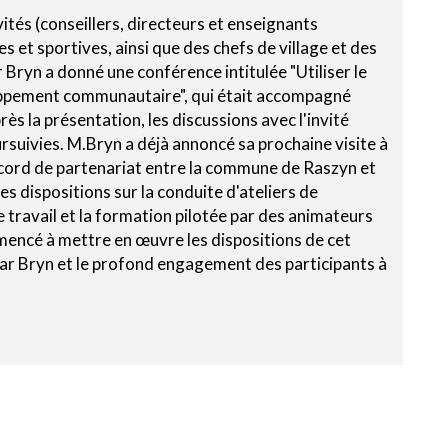
ités (conseillers, directeurs et enseignants
es et sportives, ainsi que des chefs de village et des
 Bryn a donné une conférence intitulée "Utiliser le
oppement communautaire", qui était accompagné
s la présentation, les discussions avec l'invité
suivies. M.Bryn a déjà annoncé sa prochaine visite à
ccord de partenariat entre la commune de Raszyn et
 dispositions sur la conduite d'ateliers de
e travail et la formation pilotée par des animateurs
encé à mettre en œuvre les dispositions de cet
nar Bryn et le profond engagement des participants à