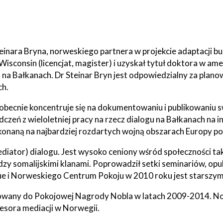
a
Struktura
Sołectwa
organizacyjna
teinara Bryna, norweskiego partnera w projekcie adaptacji b
Statut
Jak
isconsin (licencjat, magister) i uzyskał tytuł doktora w a
Gminy
załatwić
sprawę
a na Bałkanach. Dr Steinar Bryn jest odpowiedzialny za plano
ki
owe
ch.
Will
Zarządzenia
open
Wójta
Zarządzenia
obecnie koncentruje się na dokumentowaniu i publikowaniu sw
in
Wójta
je
new
dczeń z wieloletniej pracy na rzecz dialogu na Bałkanach na 
window
konaną na najbardziej rozdartych wojną obszarach Europy po 
ki
diator) dialogu. Jest wysoko ceniony wśród społeczności tak
ńcze
zy somalijskimi klanami. Poprowadził setki seminariów, opubl
ue i Norweskiego Centrum Pokoju w 2010 roku jest starszy
ki
we
inowany do Pokojowej Nagrody Nobla w latach 2009-2014. 
esora mediacji w Norwegii.
ki