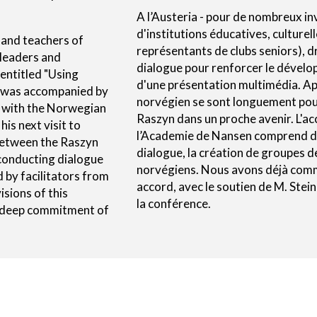
A l’Austeria - pour de nombreux inv
d'institutions éducatives, culturell
s and teachers of
représentants de clubs seniors), dr
e leaders and
dialogue pour renforcer le dével
 entitled "Using
d'une présentation multimédia. Aprè
h was accompanied by
norvégien se sont longuement pour
s with the Norwegian
Raszyn dans un proche avenir. L'a
is next visit to
l’Academie de Nansen comprend des
between the Raszyn
dialogue, la création de groupes d
onducting dialogue
norvégiens. Nous avons déjà comm
 by facilitators from
accord, avec le soutien de M. Stei
sions of this
la conférence.
e deep commitment of