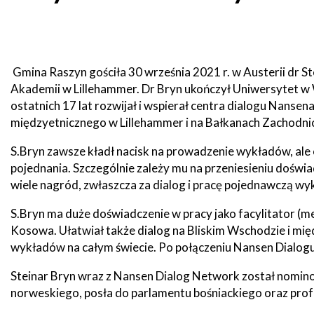
Mieszkańca
Gminy
Histori
Raszyn
Studium
uwarunkowań
i
Zabytki
Raszyński
kierunków
Gmina Raszyn gościła 30 września 2021 r. w Austerii dr S
Bilet
zagospodarowania
Akademii w Lillehammer. Dr Bryn ukończył Uniwersytet w W
Metropolitalny
przestrzennego
ostatnich 17 lat rozwijał i wspierał centra dialogu Nansen
Placów
oświat
międzyetnicznego w Lillehammer i na Bałkanach Zachodni
Gospodarka
Fundusze
odpadami
zewnętrzne
S.Bryn zawsze kładł nacisk na prowadzenie wykładów, ale 
Instytuc
pojednania. Szczególnie zależy mu na przeniesieniu doświa
kultury
wiele nagród, zwłaszcza za dialog i pracę pojednawczą wy
Podatki,
Nieodpłatna
opłaty
Pomoc
lokalne
Prawna
Placów
S.Bryn ma duże doświadczenie w pracy jako facylitator (me
alkohole i
dla
opieku
podatek
mieszkańców
Kosowa. Ułatwiał także dialog na Bliskim Wschodzie i międ
akcyzowy
Gminy
wykładów na całym świecie. Po połączeniu Nansen Dialog
Raszyn
Placów
sporto
Steinar Bryn wraz z Nansen Dialog Network został nom
Transport
lokalny
Tablica
norweskiego, posła do parlamentu bośniackiego oraz prof
ogłoszeń
Placów