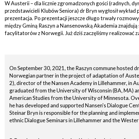
W Austerii – dla licznie zgromadzonych gości (radnych, d
zdrowo
Ochrona
przedstawicieli Klubów Seniora) dr Bryn wygłosił wykład
Środowiska
Will
Zamówienia
i
open
Publiczne
prezentacja. Po prezentacji jeszcze długo trwały rozmowy
Organiz
Gospodarka
in
między Gminą Raszyn a Nansenowską Akademia znajdują si
pozarz
Odpadami
new
window
facylitatorów z Norwegii. Już dziś zaczęliśmy realizować
Eko
Raszyn
Policja
Oświata
Dostępność
Jednost
Zgłaszanie
OSP
On September 30, 2021, the Raszyn commune hosted dr. 
awarii
Norwegian partner in the project of adaptation of Auste
Język
migowy
2), director of the Nansen Academy in Lillehammer, in Au
Parafie
System
w
graduated from the University of Wisconsin (BA, MA) an
SMS
Urzędzie
American Studies from the University of Minnesota. Ove
Publika
he has developed and supported Nansen's Dialogue Cente
o
Konsultacje
Raszyni
Steinar Bryn is responsible for the planning and implemen
społeczne
ethnic Dialogue Seminars in Lillehammer and the Wester
Planowane
wyłączenia