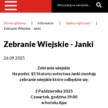
Szukaj
Strona główna
Informator
Tablica ogłoszeń
Ścieżka
Zebranie Wiejskie - Janki
nawigacyjna
Zebranie Wiejskie - Janki
26.09.2025
Zebranie wiejskie
Na podst. §5 Statutu sołectwa Janki zwołuję
zebranie wiejskie które odbędzie się:
2 Października 2025
Czwartek, godzina 19:00
w hotelu Ajax