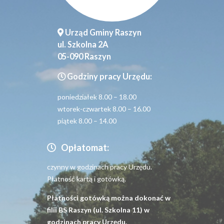
Urząd Gminy Raszyn
ul. Szkolna 2A
05-090 Raszyn
Godziny pracy Urzędu:
poniedziałek 8.00 – 18.00
wtorek-czwartek 8.00 – 16.00
piątek 8.00 – 14.00
Opłatomat:
czynny w godzinach pracy Urzędu.
Płatność kartą i gotówką.
Płatności gotówką można dokonać w
filii BS Raszyn (ul. Szkolna 11) w
godzinach pracy Urzędu.