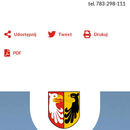
tel. 783-298-111
Udostępnij
Tweet
Drukuj
Will
open
in
PDF
new
window