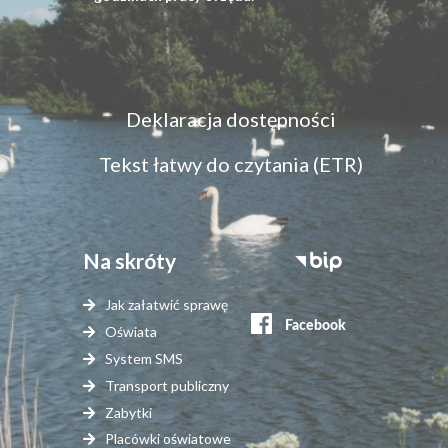
Menu
Deklaracja dostępności
dostępność
Tekst łatwy do czytania (ETR)
Na skróty
Stopka
serwisy
Jak załatwić sprawę
zewnętrzne
Oświata
System SMS
Transport publiczny
Zabytki
Placówki oświatowe