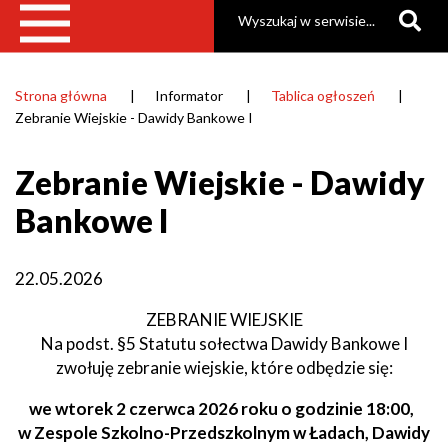
Szukaj
Strona główna
Informator
Tablica ogłoszeń
Ścieżka
Zebranie Wiejskie - Dawidy Bankowe I
nawigacyjna
Zebranie Wiejskie - Dawidy
Bankowe I
22.05.2026
ZEBRANIE WIEJSKIE
Na podst. §5 Statutu sołectwa Dawidy Bankowe I
zwołuję zebranie wiejskie, które odbędzie się:
we wtorek 2 czerwca 2026 roku o godzinie 18:00,
w Zespole Szkolno-Przedszkolnym w Ładach, Dawidy