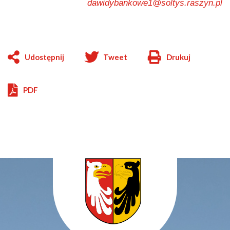
dawidybankowe1@soltys.raszyn.pl
Udostępnij
Tweet
Drukuj
Will
open
in
PDF
new
window