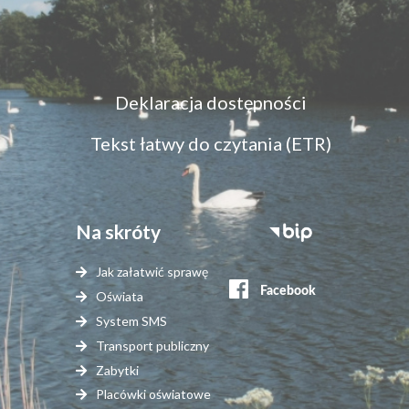
Menu
Deklaracja dostępności
dostępność
Tekst łatwy do czytania (ETR)
Na skróty
Stopka
serwisy
Jak załatwić sprawę
zewnętrzne
Oświata
System SMS
Transport publiczny
Zabytki
Placówki oświatowe