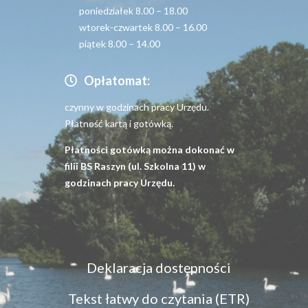
poniedziałek 8.00 – 18.00
wtorek-czwartek 8.00 – 16.00
piątek 8.00 – 14.00
Opłatomat:
czynny w godzinach pracy Urzędu.
Płatność kartą i gotówką.
Płatności gotówką można dokonać w
filii BS Raszyn (ul. Szkolna 11) w
godzinach pracy Urzędu.
Menu
Deklaracja dostępności
dostępność
Tekst łatwy do czytania (ETR)