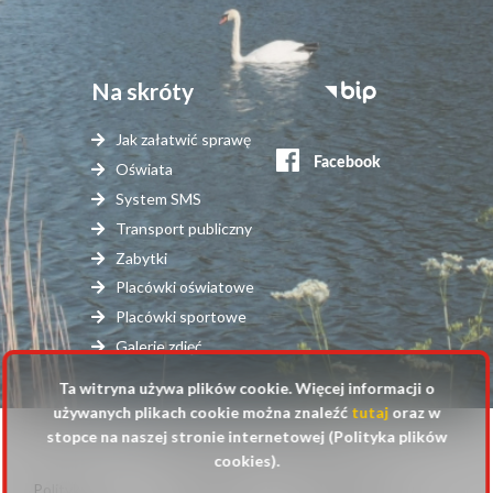
Na skróty
Stopka
serwisy
Jak załatwić sprawę
zewnętrzne
Oświata
System SMS
Transport publiczny
Zabytki
Placówki oświatowe
Placówki sportowe
Galerie zdjęć
Ta witryna używa plików cookie. Więcej informacji o
używanych plikach cookie można znaleźć
tutaj
oraz w
stopce na naszej stronie internetowej (Polityka plików
© 2025 Urząd Gminy Raszyn
cookies).
Polityka
Mapa
Polityka plików