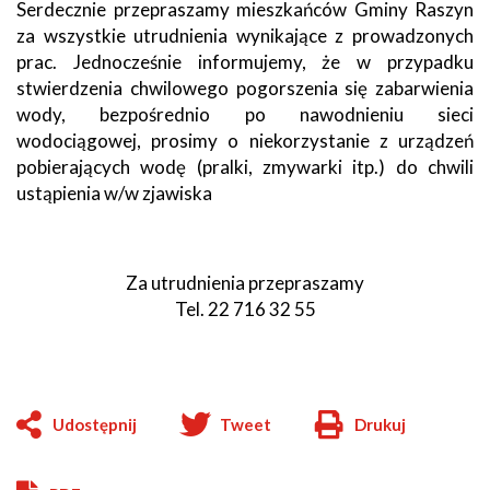
Serdecznie przepraszamy mieszkańców Gminy Raszyn
za wszystkie utrudnienia wynikające z prowadzonych
prac. Jednocześnie informujemy, że w przypadku
stwierdzenia chwilowego pogorszenia się zabarwienia
wody, bezpośrednio po nawodnieniu sieci
wodociągowej, prosimy o niekorzystanie z urządzeń
pobierających wodę (pralki, zmywarki itp.) do chwili
ustąpienia w/w zjawiska
Za utrudnienia przepraszamy
Tel. 22 716 32 55
Udostępnij
Tweet
Drukuj
Will
open
in