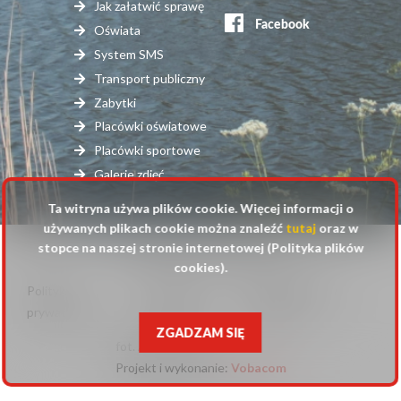
serwisy
Jak załatwić sprawę
zewnętrzne
Oświata
System SMS
Transport publiczny
Zabytki
Placówki oświatowe
Placówki sportowe
Galerie zdjęć
Ta witryna używa plików cookie. Więcej informacji o
używanych plikach cookie można znaleźć
tutaj
oraz w
stopce na naszej stronie internetowej (Polityka plików
© 2025 Urząd Gminy Raszyn
cookies).
Polityka
Mapa
Polityka plików
Stopka
prywatności
strony
cookies
ZGADZAM SIĘ
fot. Anna Pluta
Projekt i wykonanie:
Will
Vobacom
open