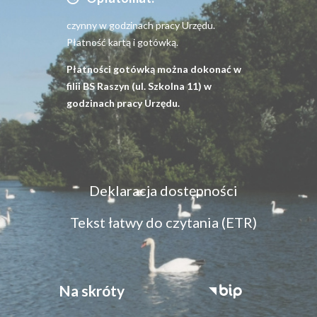
czynny w godzinach pracy Urzędu.
Płatność kartą i gotówką.
Płatności gotówką można dokonać w
filii BS Raszyn (ul. Szkolna 11) w
godzinach pracy Urzędu.
Menu
Deklaracja dostępności
dostępność
Tekst łatwy do czytania (ETR)
Na skróty
Stopka