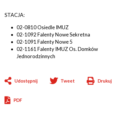
STACJA:
02-0810 Osiedle IMUZ
02-1092 Falenty Nowe Sekretna
02-1091 Falenty Nowe 5
02-1161 Falenty IMUZ Os. Domków
Jednorodzinnych
Udostępnij
Tweet
Drukuj
Will
open
in
PDF
new
window