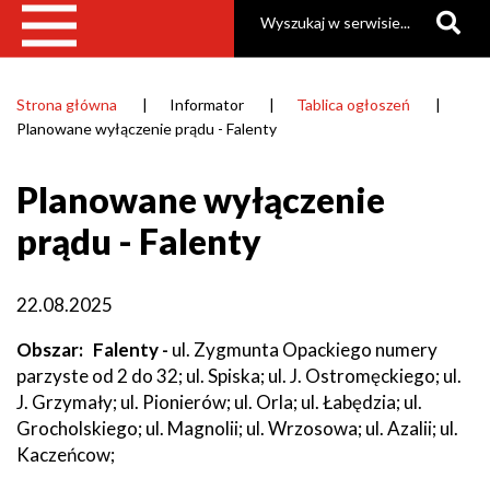
Szukaj
Strona główna
Informator
Tablica ogłoszeń
Ścieżka
Planowane wyłączenie prądu - Falenty
nawigacyjna
Planowane wyłączenie
prądu - Falenty
22.08.2025
Obszar
Falenty -
ul. Zygmunta Opackiego numery
parzyste od 2 do 32; ul. Spiska; ul. J. Ostromęckiego; ul.
J. Grzymały; ul. Pionierów; ul. Orla; ul. Łabędzia; ul.
Grocholskiego; ul. Magnolii; ul. Wrzosowa; ul. Azalii; ul.
Kaczeńcow;