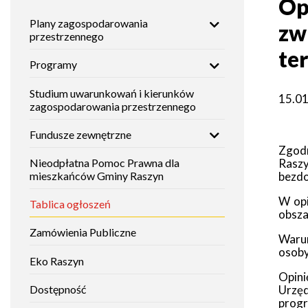
Op
Mieszkańca
Główna
gminy
Gminy
Plany zagospodarowania
Histori
zw
nawigacja
Raszyn
przestrzennego
Studium
Raszyn
uwarunkowań
te
i
w
Programy
Zabytki
Raszyński
kierunków
Bilet
zagospodarowania
2026
Metropolitalny
przestrzennego
Studium uwarunkowań i kierunków
15.0
Placów
zagospodarowania przestrzennego
roku.
oświat
Gospodarka
Fundusze
|
Fundusze zewnętrzne
odpadami
zewnętrzne
Zgodn
Instytuc
Gmina
Rasz
Nieodpłatna Pomoc Prawna dla
kultury
bezdo
mieszkańców Gminy Raszyn
Raszyn
Podatki,
Nieodpłatna
opłaty
Pomoc
W opi
lokalne
Prawna
Tablica ogłoszeń
Placów
obsza
alkohole i
dla
opieku
podatek
mieszkańców
Zamówienia Publiczne
akcyzowy
Gminy
Warun
Will
Raszyn
osoby
open
Placów
Eko Raszyn
in
sporto
Transport
Opini
new
lokalny
Tablica
Urzę
Dostępność
window
ogłoszeń
prog
Placów