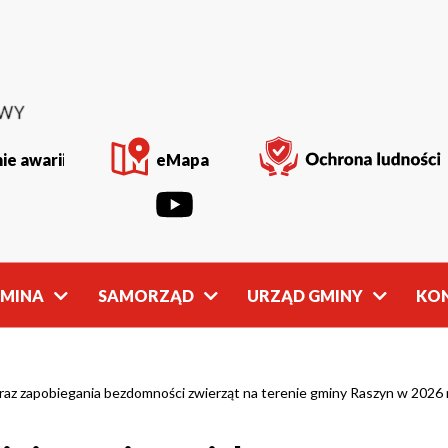
ie awarii
eMapa
GMINA
SAMORZĄD
URZĄD GMINY
KO
Rada
Władze
Gminy
Gminy
az zapobiegania bezdomności zwierząt na terenie gminy Raszyn w 2026 
owości
Młodzieżowa
Referaty
Rada Gminy