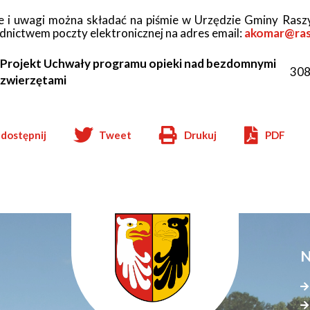
tne
e i uwagi można składać na piśmie w Urzędzie Gminy Raszyn
dnictwem poczty elektronicznej na adres email:
akomar@ras
acje
ądowe
Projekt Uchwały programu opieki nad bezdomnymi
308
zwierzętami
dostępnij
Tweet
Drukuj
PDF
ki
Will
open
in
new
window
cje
e
N