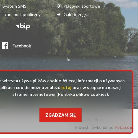
System SMS
Placówki sportowe
Transport publiczny
Galerie zdjęć
topka
erwisy
ewnętrzne
a witryna używa plików cookie. Więcej informacji o używanych
plikach cookie można znaleźć
tutaj
oraz w stopce na naszej
stronie internetowej (Polityka plików cookies).
ZGADZAM SIĘ
fot. Anna Pluta
Projekt i wykonanie:
Will
Vobacom
open