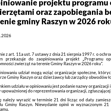
iniowanie projektu programu
a
Struktura
ierzętami oraz zapobiegania b
Sołectwa
organizacyjna
renie gminy Raszyn w 2026 rok
Statut
Jak
Gminy
załatwić
sprawę
1.2026
ki
owe
Will
Zarządzenia
open
Wójta
Zarządzenia
in
Wójta
ie z art. 11a ust. 7 ustawy z dnia 21 sierpnia 1997 r. o ochr
je
new
yn przekazuje do zaopiniowania projekt „Programu op
window
mności zwierząt na terenie Gminy Raszyn w 2026 roku”.
niowaniu udział mogą wziąć organizacje społeczne, któryc
ki
rze Gminy Raszyn oraz dzierżawcy lub zarządcy obwodów łow
ńcze
kiem udziału w opiniowaniu jest podanie nazwy organizacji i
 upoważnionej do reprezentowania organizacji, zgłaszającej 
ki
we
ę należy wyrazić w terminie 21 dni licząc od daty zamiesz
du Gminy Raszyn. Niewydanie opinii w wyznaczonym 21 
ramu.
ki