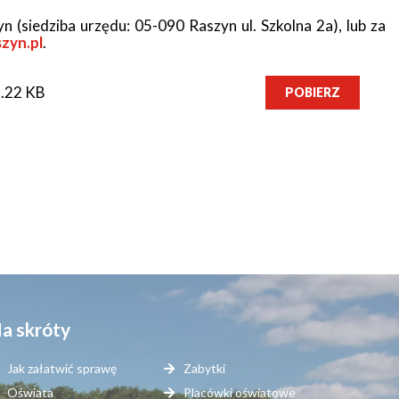
 (siedziba urzędu: 05-090 Raszyn ul. Szkolna 2a), lub za
zyn.pl
.
.22 KB
POBIERZ
a skróty
Jak załatwić sprawę
Zabytki
Oświata
Placówki oświatowe