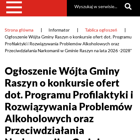
Szukaj
Alkoholowych
oraz
Przeciwdziałania
Strona główna
Informator
Tablica ogłoszeń
Ścieżka
Ogłoszenie Wójta Gminy Raszyn o konkursie ofert dot. Programu
Narkomanii
nawigacyjna
Profilaktyki i Rozwiązywania Problemów Alkoholowych oraz
w
Przeciwdziałania Narkomanii w Gminie Raszyn na lata 2026 -2028”
Gminie
Ogłoszenie Wójta Gminy
Raszyn
Raszyn o konkursie ofert
na
dot. Programu Profilaktyki i
lata
2026
Rozwiązywania Problemów
-2028”
Alkoholowych oraz
|
Przeciwdziałania
Gmina