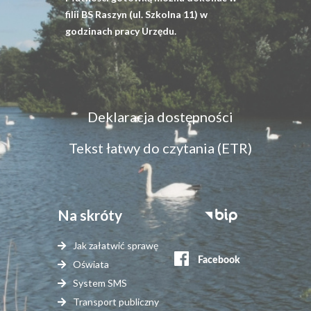
filii BS Raszyn (ul. Szkolna 11) w
godzinach pracy Urzędu.
Menu
Deklaracja dostępności
dostępność
Tekst łatwy do czytania (ETR)
Na skróty
Stopka
serwisy
Jak załatwić sprawę
zewnętrzne
Oświata
System SMS
Transport publiczny