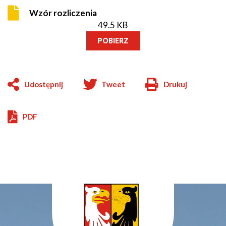
Wzór rozliczenia
49.5 KB
POBIERZ
Udostępnij
Tweet
Drukuj
Will
open
in
PDF
new
window