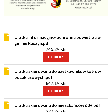
Ulotka informacyjno-ochronna powietrza w
gminie Raszyn.pdf
745.29 KB
POBIERZ
Ulotka skierowana do użytkowników kotłów
pozaklasowych.pdf
847.19 KB
POBIERZ
Ulotka skierowana do mieszkańców 60+.pdf
327.26 KB