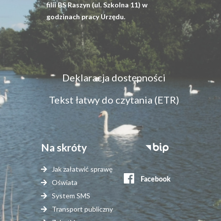
filii BS Raszyn (ul. Szkolna 11) w
godzinach pracy Urzędu.
Menu
Deklaracja dostępności
dostępność
Tekst łatwy do czytania (ETR)
Na skróty
Stopka
serwisy
Jak załatwić sprawę
zewnętrzne
Oświata
System SMS
Transport publiczny