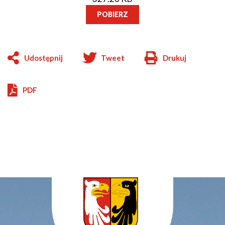
POBIERZ
Udostępnij
Tweet
Drukuj
Will
open
in
PDF
new
window