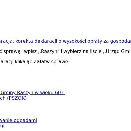
aracja, korekta deklaracji o wysokości opłaty za gosp
 sprawę" wpisz ,,Raszyn" i wybierz na liście ,,Urząd Gm
aracji klikając Załatw sprawę.
w Gminy Raszyn w wieku 60+
ych (PSZOK)
owanie odpadami
mi