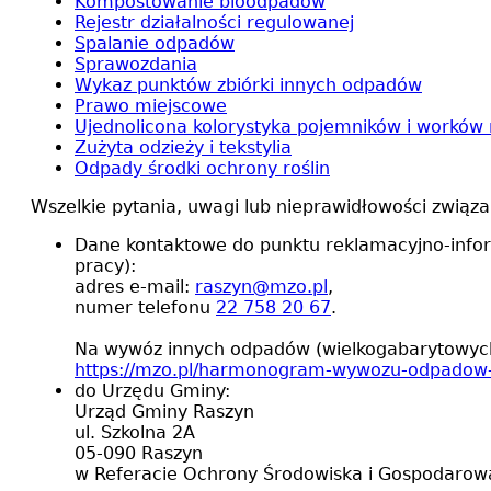
Kompostowanie bioodpadów
Rejestr działalności regulowanej
Spalanie odpadów
Sprawozdania
Wykaz punktów zbiórki innych odpadów
Prawo miejscowe
Ujednolicona kolorystyka pojemników i worków
Zużyta odzieży i tekstylia
Odpady środki ochrony roślin
Wszelkie pytania, uwagi lub nieprawidłowości zwią
Dane kontaktowe do punktu reklamacyjno-infor
pracy):
adres e-mail:
raszyn@mzo.pl
,
numer telefonu
22 758 20 67
.
Na wywóz innych odpadów (wielkogabarytowych, 
https://mzo.pl/harmonogram-wywozu-odpadow-
do Urzędu Gminy:
Urząd Gminy Raszyn
ul. Szkolna 2A
05-090 Raszyn
w Referacie Ochrony Środowiska i Gospodaro