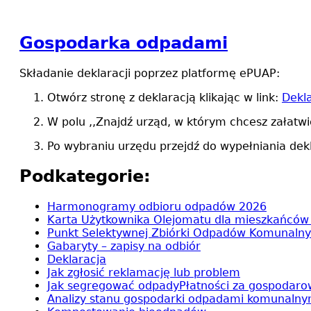
Gospodarka odpadami
Składanie deklaracji poprzez platformę ePUAP:
Otwórz stronę z deklaracją klikając w link:
Dekl
W polu ,,Znajdź urząd, w którym chcesz załatwić
Po wybraniu urzędu przejdź do wypełniania dekl
Podkategorie:
Harmonogramy odbioru odpadów 2026
Karta Użytkownika Olejomatu dla mieszkańcó
Punkt Selektywnej Zbiórki Odpadów Komunaln
Gabaryty – zapisy na odbiór
Deklaracja
Jak zgłosić reklamację lub problem
Jak segregować odpady
Płatności za gospodar
Analizy stanu gospodarki odpadami komunalny