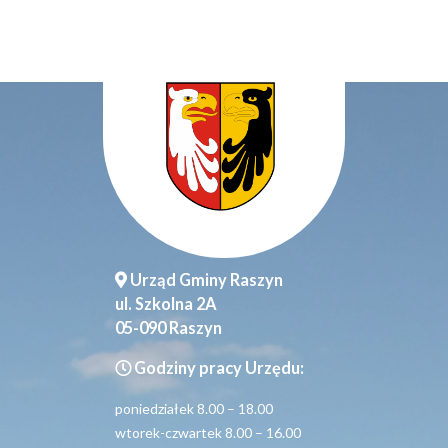
Urząd Gminy Raszyn
ul. Szkolna 2A
05-090 Raszyn
Godziny pracy Urzędu:
poniedziałek 8.00 – 18.00
wtorek-czwartek 8.00 – 16.00