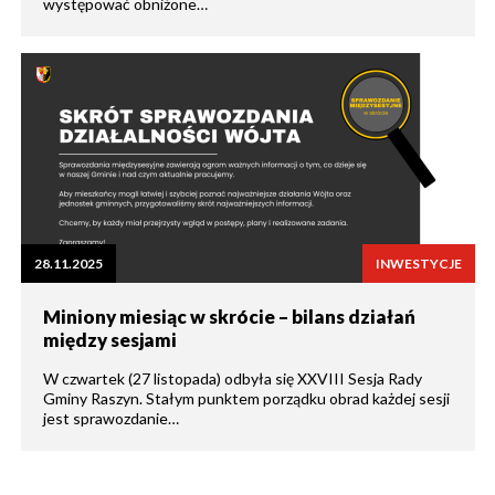
występować obniżone…
28.11.2025
INWESTYCJE
Miniony miesiąc w skrócie – bilans działań
między sesjami
W czwartek (27 listopada) odbyła się XXVIII Sesja Rady
Gminy Raszyn. Stałym punktem porządku obrad każdej sesji
jest sprawozdanie…