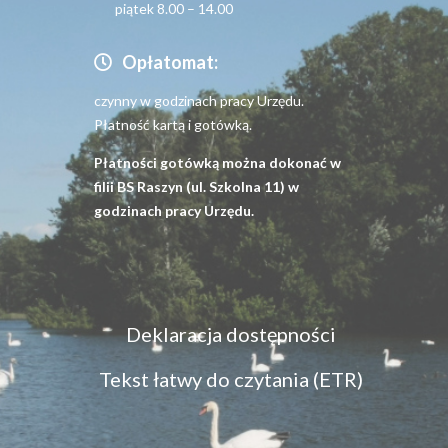
piątek 8.00 – 14.00
Opłatomat:
czynny w godzinach pracy Urzędu.
Płatność kartą i gotówką.
Płatności gotówką można dokonać w
filii BS Raszyn (ul. Szkolna 11) w
godzinach pracy Urzędu.
Menu
Deklaracja dostępności
dostępność
Tekst łatwy do czytania (ETR)