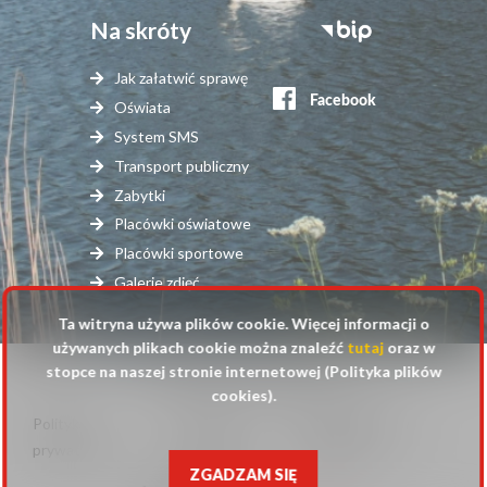
Na skróty
Stopka
serwisy
Jak załatwić sprawę
zewnętrzne
Oświata
System SMS
Transport publiczny
Zabytki
Placówki oświatowe
Placówki sportowe
Galerie zdjęć
Ta witryna używa plików cookie. Więcej informacji o
używanych plikach cookie można znaleźć
tutaj
oraz w
stopce na naszej stronie internetowej (Polityka plików
© 2025 Urząd Gminy Raszyn
cookies).
Polityka
Mapa
Polityka plików
Stopka
prywatności
strony
cookies
ZGADZAM SIĘ