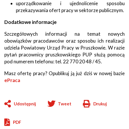
uporządkowanie i ujednolicenie sposobu
przekazywania ofert pracy w sektorze publicznym.
Dodatkowe informacje
Szczegółowych informacji na temat nowych
obowiązków pracodawców oraz sposobu ich realizacji
udziela Powiatowy Urząd Pracy w Pruszkowie. W razie
pytań pracownicy pruszkowskiego PUP służą pomocą
pod numerem telefonu: tel. 22 770 20 48 / 45.
Masz ofertę pracy? Opublikuj ją już dziś w nowej bazie
ePraca
Udostępnij
Tweet
Drukuj
Will
open
in
PDF
new