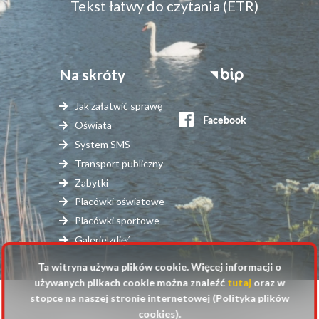
Tekst łatwy do czytania (ETR)
Na skróty
Stopka
serwisy
Jak załatwić sprawę
zewnętrzne
Oświata
System SMS
Transport publiczny
Zabytki
Placówki oświatowe
Placówki sportowe
Galerie zdjęć
Ta witryna używa plików cookie. Więcej informacji o
używanych plikach cookie można znaleźć
tutaj
oraz w
stopce na naszej stronie internetowej (Polityka plików
© 2025 Urząd Gminy Raszyn
cookies).