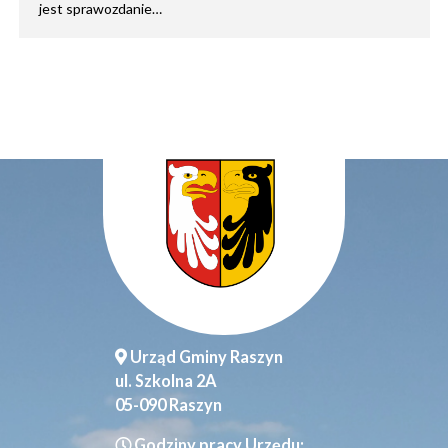
jest sprawozdanie…
Urząd Gminy Raszyn
ul. Szkolna 2A
05-090 Raszyn
Godziny pracy Urzędu: