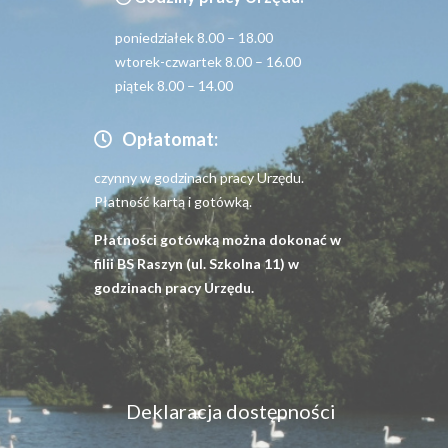
poniedziałek 8.00 – 18.00
wtorek-czwartek 8.00 – 16.00
piątek 8.00 – 14.00
Opłatomat:
czynny w godzinach pracy Urzędu.
Płatność kartą i gotówką.
Płatności gotówką można dokonać w
filii BS Raszyn (ul. Szkolna 11) w
godzinach pracy Urzędu.
Menu
Deklaracja dostępności
dostępność