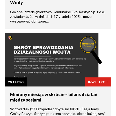
Wody
Gminne Przedsiębiorstwo Komunalne Eko-Raszyn Sp. z o.o.
zawiadamia, że: w dniach 1-17 grudnia 2025 r. może
występować obniżone…
28.11.2025
INWESTYCJE
Miniony miesiąc w skrócie – bilans działań
między sesjami
W czwartek (27 listopada) odbyła się XXVIII Sesja Rady
Gminy Raszyn. Stałym punktem porządku obrad każdej sesji