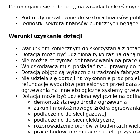
Do ubiegania się o dotację, na zasadach określonyc
Podmioty niezaliczone do sektora finansów publ
Jednostki sektora finansów publicznych będą
Warunki uzyskania dotacji
Warunkiem koniecznym do skorzystania z dotac
Dotacja może być udzielona tylko raz na daną
Nie można otrzymać dofinansowania na prace
Wnioskodawca musi posiadać tytuł prawny do 
Dotacją objęte są wyłącznie urządzenia fabryc
Nie udziela się dotacji na wykonanie prac pro
refundację wydatków poniesionych przed datą z
ogrzewania na inne ekologiczne systemy grzew
Dotacja może być udzielona wyłącznie na dofin
demontaż starego źródła ogrzewania
zakup i montaż nowego źródła ogrzewani
podłączenie do sieci gazowej
podłączenie do sieci elektrycznej
rozprowadzenie pionów w budynkach wiel
prace budowlane mające na celu przystos