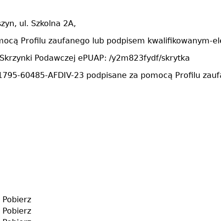
yn, ul. Szkolna 2A,
omocą Profilu zaufanego lub podpisem kwalifikowanym-e
 Skrzynki Podawczej ePUAP: /y2m823fydf/skrytka
71795-60485-AFDIV-23 podpisane za pomocą Profilu zau
Pobierz
B
Pobierz