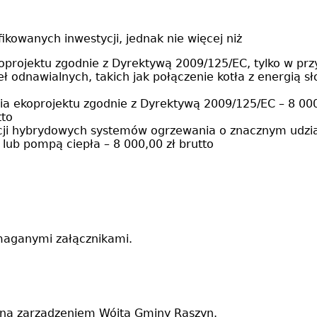
fikowanych inwestycji, jednak nie więcej niż
oprojektu zgodnie z Dyrektywą 2009/125/EC, tylko w pr
ł odnawialnych, takich jak połączenie kotła z energią s
a ekoprojektu zgodnie z Dyrektywą 2009/125/EC – 8 000
tto
acji hybrydowych systemów ogrzewania o znacznym udzial
 lub pompą ciepła – 8 000,00 zł brutto
maganymi załącznikami.
ną zarządzeniem Wójta Gminy Raszyn.