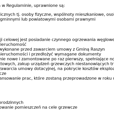
h w Regulaminie, uprawnione są:
icznych tj. osoby fizyczne, wspólnoty mieszkaniowe, os
ce gminnymi lub powiatowymi osobami prawnymi
ji celowej jest posiadanie czynnego ogrzewania węglow
 nieruchomość
 wykonane przed zawarciem umowy z Gminą Raszyn
nieruchomości i przedłożyć wymagane dokumenty
znie nowe i zamontowane po raz pierwszy, spełniające n
jektowych, zakup urządzeń grzewczych niestanowiących 
awarcia umowy dotacyjnej, na pokrycie kosztów eksploa
cze
ansowanie prac, które zostaną przeprowadzone w roku u
a
orodzinnych
owanie pomieszczeń na cele grzewcze