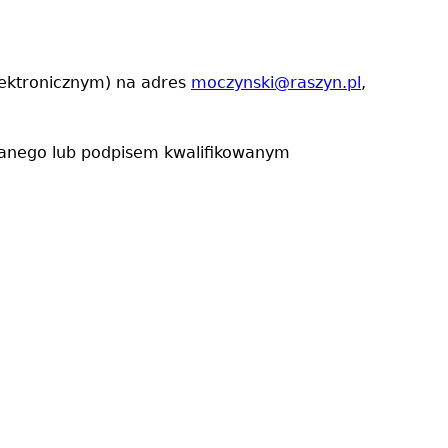
lektronicznym) na adres
moczynski@raszyn.pl
,
fanego lub podpisem kwalifikowanym