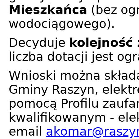
Mieszkańca
(bez og
wodociągowego).
Decyduje
kolejność
liczba dotacji jest og
Wnioski można składa
Gminy Raszyn, elektr
pomocą Profilu zauf
kwalifikowanym - ele
email
akomar@raszyn