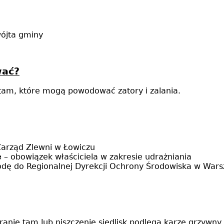
ójta gminy
wać?
am, które mogą powodować zatory i zalania.
Zarząd Zlewni w Łowiczu
e
– obowiązek właściciela w zakresie udrażniania
odę do Regionalnej Dyrekcji Ochrony Środowiska w War
nie tam lub niszczenie siedlisk podlega karze grzywny 