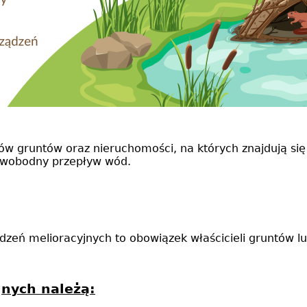
ów gruntów oraz nieruchomości, na których znajdują się
 swobodny przepływ wód.
zeń melioracyjnych to obowiązek właścicieli gruntów l
nych należą: