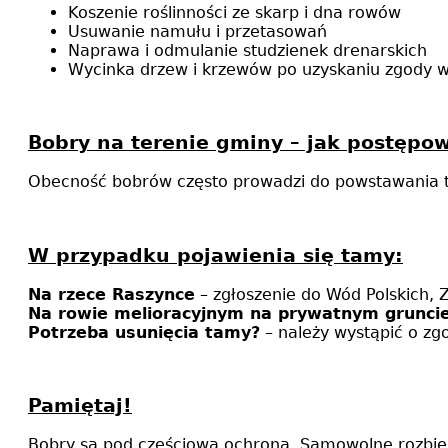
Koszenie roślinności ze skarp i dna rowów
Usuwanie namułu i przetasowań
Naprawa i odmulanie studzienek drenarskich
Wycinka drzew i krzewów po uzyskaniu zgody w
Bobry na terenie gminy
– jak postępo
Obecność bobrów często prowadzi do powstawania t
W przypadku pojawienia się tamy:
Na rzece Raszynce
– zgłoszenie do Wód Polskich, 
Na rowie melioracyjnym na prywatnym grunci
Potrzeba usunięcia tamy?
– należy wystąpić o zg
Pamiętaj!
Bobry są pod częściową ochroną. Samowolne rozbiera