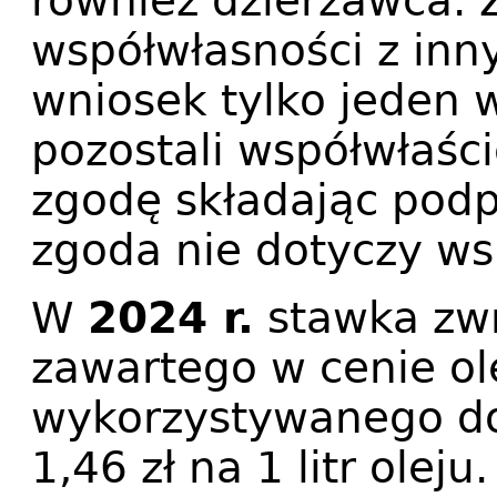
również dzierżawca.
współwłasności z inn
wniosek tylko jeden w
pozostali współwłaśc
zgodę składając podp
zgoda nie dotyczy w
W
2024 r.
stawka zw
zawartego w cenie o
wykorzystywanego do 
1,46 zł na 1 litr oleju.