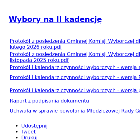
Wybory na II kadencję
Protokół z posiedzenia Gminnej Komisji Wyborczej 
lutego 2026 roku.pdf
Protokół z posiedzenia Gminnej Komisji Wyborczej 
listopada 2025 roku.pdf
Protokół i kalendarz czynności wyborczych - wersja
Protokół i kalendarz czynności wyborczych - wersja
Protokół i kalendarz czynności wyborczych - wersja
Raport z podpisania dokumentu
Uchwała w sprawie powołania Młodzieżowej Rady G
Udostępnij
Tweet
Drukuj