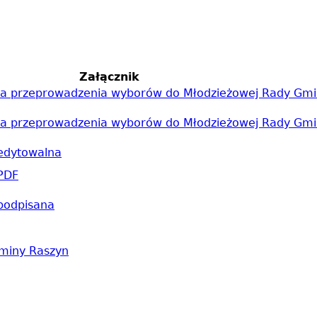
Załącznik
dla przeprowadzenia wyborów do Młodzieżowej Rady Gmin
dla przeprowadzenia wyborów do Młodzieżowej Rady Gmin
 edytowalna
 PDF
 podpisana
miny Raszyn