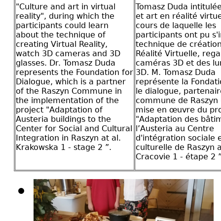
"Culture and art in virtual
Tomasz Duda intitulée
reality", during which the
et art en réalité virtu
participants could learn
cours de laquelle les
about the technique of
participants ont pu s'i
creating Virtual Reality,
technique de création
watch 3D cameras and 3D
Réalité Virtuelle, reg
glasses. Dr. Tomasz Duda
caméras 3D et des lu
represents the Foundation for
3D. M. Tomasz Duda
Dialogue, which is a partner
représente la Fondat
of the Raszyn Commune in
le dialogue, partenair
the implementation of the
commune de Raszyn 
project "Adaptation of
mise en œuvre du pro
Austeria buildings to the
"Adaptation des bâti
Center for Social and Cultural
l’Austeria au Centre
Integration in Raszyn at al.
d'intégration sociale 
Krakowska 1 - stage 2 ”.
culturelle de Raszyn a
Cracovie 1 - étape 2 ”