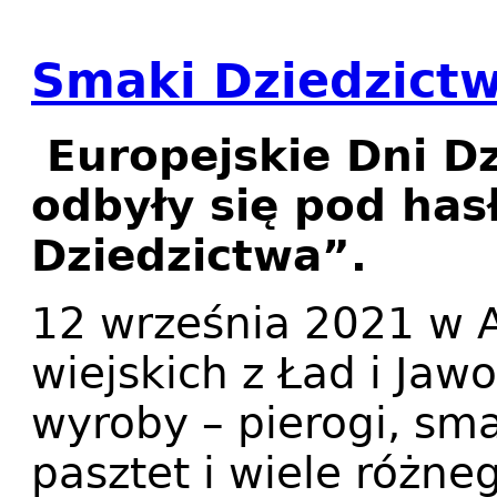
Smaki Dziedzict
Europejskie Dni D
odbyły się pod ha
Dziedzictwa”.
12 września 2021 w A
wiejskich z Ład i Ja
wyroby – pierogi, smal
pasztet i wiele różneg