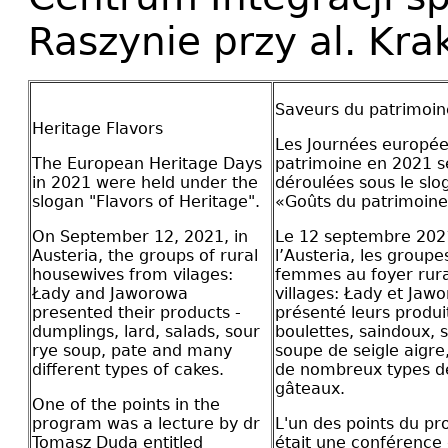
Raszynie przy al. Kra
Saveurs du patrimoin
Heritage Flavors
Les Journées europé
The European Heritage Days
patrimoine en 2021 s
in 2021 were held under the
déroulées sous le slo
slogan "Flavors of Heritage".
«Goûts du patrimoine
On September 12, 2021, in
Le 12 septembre 202
Austeria, the groups of rural
l’Austeria, les groupe
housewives from vilages:
femmes au foyer rura
Łady and Jaworowa
villages: Łady et Jaw
presented their products -
présenté leurs produit
dumplings, lard, salads, sour
boulettes, saindoux, 
rye soup, pate and many
soupe de seigle aigre
different types of cakes.
de nombreux types d
gâteaux.
One of the points in the
program was a lecture by dr
L'un des points du 
Tomasz Duda entitled
était une conférence