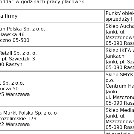
oddać w godzinach pracy placówek
Punkt/ obie
a firmy
sprzedaży i 
Sklep Auch
n Polska Sp. z o.o.
Janki, ul.
uławska 46
Mszczonows
eczno 05-500
05-090 Ras
Sklep IKEA 
Retail Sp. z o. o.
Jankach
, pl. Szwedzki 3
Janki, pl. S
90 Raszyn
05-090 Ras
Sklep SMYK 
o.o.
Sp. z o.o.
Centrum H
rucza 50
Janki
25 Warszawa
ul. Mszczo
05-090 Ras
Sklep Medi
 Markt Polska Sp. z o. o
Janki, ul.
erozolimskie 179
Mszczonows
22 Warszawa
05-090 Ras