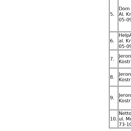
Dom B
5.
Al. K
05-0
Help
6.
al. K
05-0
Jeron
7.
Kostr
Jeron
8.
Kostr
Jeron
9.
Kostr
Netto
10.
ul. M
73-1