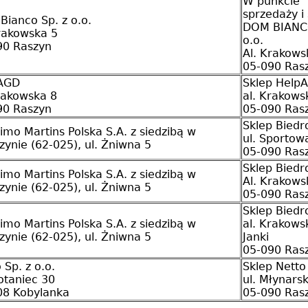
W punkcie
sprzedaży i
ianco Sp. z o.o.
DOM BIANCO
rakowska 5
o.o.
90 Raszyn
Al. Krakows
05-090 Ras
AGD
Sklep Help
rakowska 8
al. Krakows
90 Raszyn
05-090 Ras
Sklep Biedr
imo Martins Polska S.A. z siedzibą w
ul. Sportow
zynie (62-025), ul. Żniwna 5
05-090 Ras
Sklep Biedr
imo Martins Polska S.A. z siedzibą w
Al. Krakows
zynie (62-025), ul. Żniwna 5
05-090 Ras
Sklep Biedr
imo Martins Polska S.A. z siedzibą w
al. Krakows
zynie (62-025), ul. Żniwna 5
Janki
05-090 Ras
 Sp. z o.o.
Sklep Netto
otaniec 30
ul. Młynars
08 Kobylanka
05-090 Ras