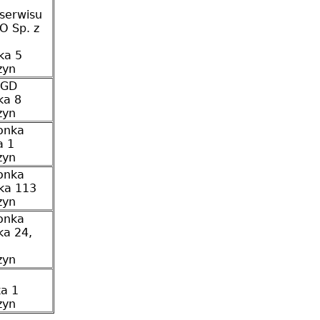
 serwisu
 Sp. z
ka 5
zyn
AGD
ka 8
zyn
onka
a 1
zyn
onka
ka 113
zyn
onka
ka 24,
zyn
ka 1
zyn