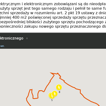
ektrycznym i elektronicznym zobowiązani są do nieodpł
yty sprzęt jest tego samego rodzaju i pełnił te same f
chni sprzedaży w rozumieniu art. 2 pkt 19 ustawy z dni
mniej 400 m2 poświęconej sprzedaży sprzętu przeznac
ej bezpośredniej bliskości zużytego sprzętu pochodzące
 konieczności zakupu nowego sprzętu przeznaczonego 