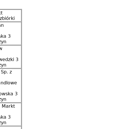
kt
zbiórki
an
ka 3
zyn
w
zwedzki 3
zyn
Sp. z
andlowe
nowska 3
zyn
a Markt
ka 3
zyn