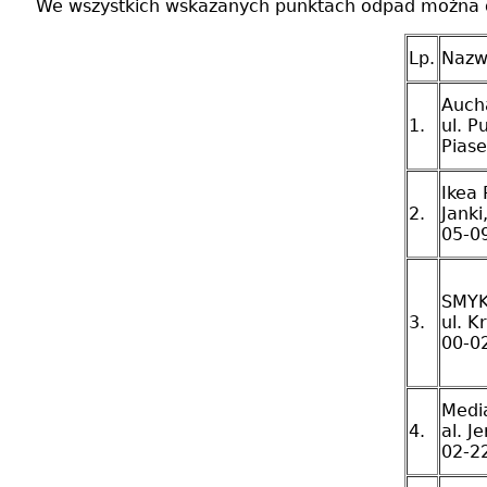
We wszystkich wskazanych punktach odpad można 
Lp.
Nazw
Aucha
1.
ul. P
Pias
Ikea 
2.
Janki
05-0
SMYK 
3.
ul. K
00-0
Media
4.
al. J
02-2