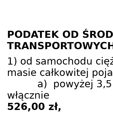
PODATEK OD ŚRO
TRANSPORTOWYC
1) od samochodu cię
masie całkowitej poj
a) powyżej 3,5 to
włą
526,00 zł,