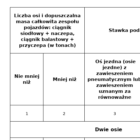
Liczba osi i dopuszczalna
masa całkowita zespołu
pojazdów: ciągnik
Stawka pod
siodłowy + naczepa,
ciągnik balastowy +
przyczepa (w tonach)
Oś jezdna (osie
jezdne) z
zawieszeniem
Nie mniej
Mniej niż
pneumatycznym lu
niż
zawieszeniem
uznanym za
równoważne
1
2
3
Dwie osie