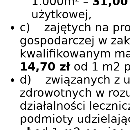
1.000m² –
31,00
użytkowej,
c) zajętych na pro
gospodarczej w zak
kwalifikowanym ma
14,70 zł
od 1 m2 p
d) związanych z u
zdrowotnych w roz
działalności lecznic
podmioty udzielają