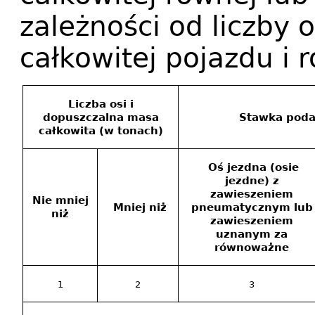
zależności od liczby 
całkowitej pojazdu i 
Liczba osi i
dopuszczalna masa
Stawka poda
całkowita (w tonach)
Oś jezdna (osie
jezdne) z
zawieszeniem
Nie mniej
Mniej niż
pneumatycznym lub
niż
zawieszeniem
uznanym za
równoważne
1
2
3