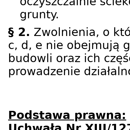
oczyszczalnie ściek
grunty.
§ 2.
Zwolnienia, o któ
c, d, e nie obejmują
budowli oraz ich częś
prowadzenie działaln
Podstawa prawna:
Uchwała Nr XIII/1