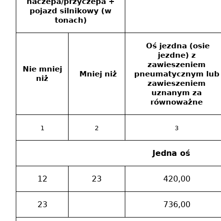
naczepa/przyczepa +
pojazd silnikowy (w
tonach)
Oś jezdna (osie
jezdne) z
zawieszeniem
Nie mniej
Mniej niż
pneumatycznym lub
niż
zawieszeniem
uznanym za
równoważne
1
2
3
Jedna oś
12
23
420,00
23
736,00