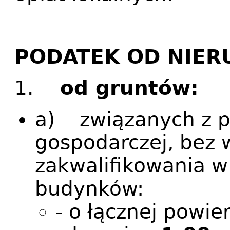
PODATEK OD NIE
1.
od gruntów:
a) związanych z p
gospodarczej, bez 
zakwalifikowania w
budynków:
- o łącznej powi