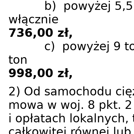
b) powyżej 5,5 to
włą
736,00 zł,
c) powyżej 9 ton 
t
998,00 zł,
2) Od samochodu cię
mowa w woj. 8 pkt. 
i opłatach lokalnych,
całkowitej równej lub